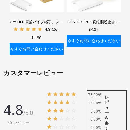
GASHER 真鍮パイプ継手、レデ
GASHER 1PCS 真鍮製逆止弁 め
ューサーアダプター、3/8イン
ねじ 逆流防止 一方向逆止弁
4.8
(26)
$4.86
チオスパイプ×3/8インチメスパ
$1.30
イプ1個。
今すぐお問い合わせください
今すぐお問い合わせください
バッグに入れる
バッグに入れる
カスタマーレビュー
76.92%
レ
ビ
4.8
23.08%
ュ
0.00%
/5.0
ー
を
0.00%
26 レビュー
書
0.00%
く