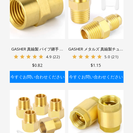
GASHER 真鍮製 パイプ継手 レ
GASHER メタルズ 真鍮製チュー
デューサーアダプター メスパイ
ブフィッティング フレア×オス
4.9
(22)
5.0
(21)
プ×メスパイプアダプター
パイプ ハーフユニオンフィッテ
$0.82
$1.15
ィング
今すぐお問い合わせください
今すぐお問い合わせください
バッグに入れる
バッグに入れる