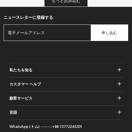
もっと読み込む
ニュースレターに登録する
申し込む
私たちを知る
ガッシャーについて
カスタマー ヘルプ
プライバシーとセキュリティ
ヘルプとよくある質問
顧客サービス
規約と条件
ご注文
マーケティング活動
返品と返金
言語
お問い合わせ
アイデアとアドバイス
配送料とポリシー
Português
WhatsApp (トム) --------+86 13772243201
お支払い方法