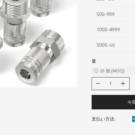
500-999
1000-4999
5000
-
量
20
個
(
MOQ
)
decrease quantity
increase quanti
今
支払い方法: