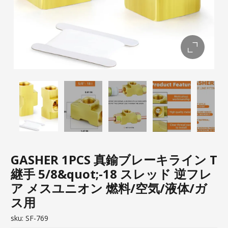
GASHER 1PCS 真鍮ブレーキライン T
継手 5/8&quot;-18 スレッド 逆フレ
ア メスユニオン 燃料/空気/液体/ガ
ス用
sku:
SF-769