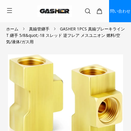
問い合わせ
ホーム
真鍮管継手
GASHER 1PCS 真鍮ブレーキライン
T 継手 5/8&quot;-18 スレッド 逆フレア メスユニオン 燃料/空
$6.50
$5.85
気/液体/ガス用