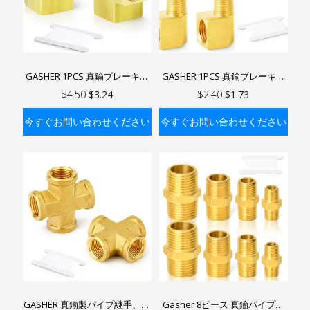
GASHER 1PCS 真鍮ブレーキラ
GASHER 1PCS 真鍮ブレーキラ
インT継手ねじ逆フレアメスユ
イン 90度エルボ継手 ねじ 逆フ
$4.50
$3.24
$2.40
$1.73
ニオン燃料/空気/液体/ガス用
レア メスxオスユニオン 燃料/
空気/液体/ガス用
今すぐお問い合わせください
今すぐお問い合わせください
バッグに入れる
バッグに入れる
GASHER 真鍮製パイプ継手、ク
Gasher 8ピース 真鍮パイプ継