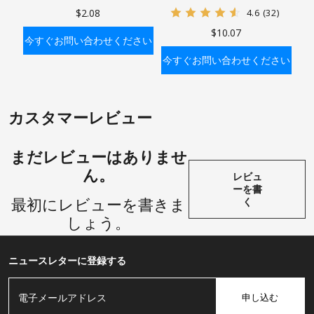
ロス4ウェイパイプ継手、NPT
手 六角ニップルキット 1/8イン
$2.08
4.6
(32)
メスパイプ
チ 1/4インチ 3/8インチ 1/2イン
$10.07
チ
今すぐお問い合わせください
今すぐお問い合わせください
バッグに入れる
バッグに入れる
カスタマーレビュー
まだレビューはありませ
ん。
レビュ
ーを書
最初にレビューを書きま
く
しょう。
ニュースレターに登録する
申し込む