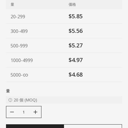
量
価格
$5.85
20-299
$5.56
300-499
$5.27
500-999
$4.97
1000-4999
$4.68
5000
-
量
20
個
(
MOQ
)
decrease quantity
increase quantity