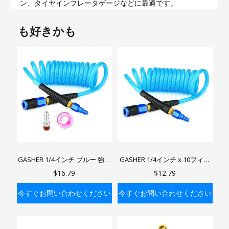
ン、タイヤインフレータゲージなどに最適です。
も好きかも
GASHER 1/4インチ ブルー 強化
GASHER 1/4インチ x 10フィー
ポリウレタン エアホース（ベン
ト/25フィート 強化ポリウレタ
$16.79
$12.79
ドリストリクター付き）、1/4
ンリコイルエアホース（ベンド
インチ AMT ユニバーサル エア
リストリクター付き）、1/4イ
今すぐお問い合わせください
今すぐお問い合わせください
カプラ、エアコンプレッサー用
ンチ AMTユニバーサルエアカプ
プラグ付き
ラー、エアコンプレッサー用
バッグに入れる
バッグに入れる