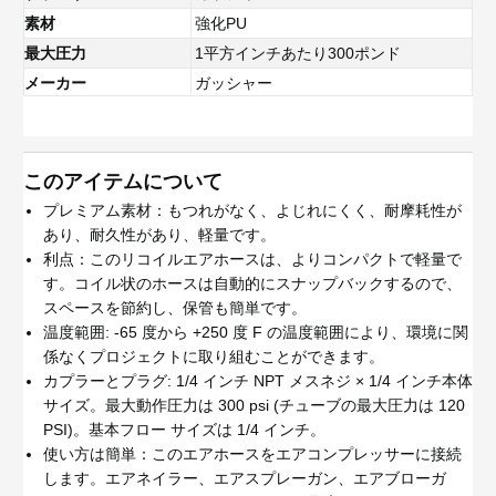
素材
強化PU
最大圧力
1平方インチあたり300ポンド
メーカー
ガッシャー
このアイテムについて
プレミアム素材：もつれがなく、よじれにくく、耐摩耗性が
あり、耐久性があり、軽量です。
利点：このリコイルエアホースは、よりコンパクトで軽量で
す。コイル状のホースは自動的にスナップバックするので、
スペースを節約し、保管も簡単です。
温度範囲: -65 度から +250 度 F の温度範囲により、環境に関
係なくプロジェクトに取り組むことができます。
カプラーとプラグ: 1/4 インチ NPT メスネジ × 1/4 インチ本体
サイズ。最大動作圧力は 300 psi (チューブの最大圧力は 120
PSI)。基本フロー サイズは 1/4 インチ。
使い方は簡単：このエアホースをエアコンプレッサーに接続
します。エアネイラー、エアスプレーガン、エアブローガ