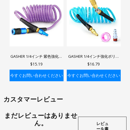
GASHER 1/4インチ 紫色強化ポ
GASHER 1/4インチ強化ポリウ
リウレタンエアホース（ベンド
レタンリコイルエアホース（ベ
$15.19
$16.79
リストリクター付き）、1/4イ
ンドリストリクター付き）、
ンチ AMTユニバーサルエアカプ
360°回転カップラー付きエアホ
今すぐお問い合わせください
今すぐお問い合わせください
ラー、エアコンプレッサー用
ースキット、1/4インチ工業用
クイックカップラーとプラグ
バッグに入れる
バッグに入れる
カスタマーレビュー
まだレビューはありませ
ん。
レビュ
ーを書