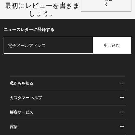
最初にレビューを書きま
く
しょう。
ニュースレターに登録する
申し込む
私たちを知る
ガッシャーについて
カスタマー ヘルプ
プライバシーとセキュリティ
ヘルプとよくある質問
顧客サービス
規約と条件
ご注文
マーケティング活動
返品と返金
言語
お問い合わせ
アイデアとアドバイス
配送料とポリシー