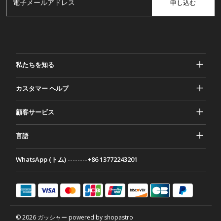
申し込む
私たちを知る
ガッシャーについて
カスタマー ヘルプ
プライバシーとセキュリティ
ヘルプとよくある質問
顧客サービス
規約と条件
ご注文
マーケティング活動
返品と返金
言語
お問い合わせ
アイデアとアドバイス
配送料とポリシー
Português
WhatsApp (トム) --------+86 13772243201
お支払い方法
Italiano
パートナーシップ プログラム
Français
Deutsch
日本語
© 2026 ガッシャー powered by shopastro