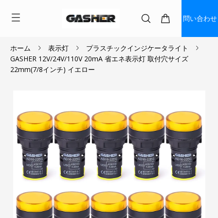
問い合わせ
ホーム
表示灯
プラスチックインジケータライト
GASHER 12V/24V/110V 20mA 省エネ表示灯 取付穴サイズ
$1.01
~
$1.26
22mm(7/8インチ) イエロー