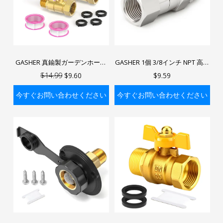
GASHER 真鍮製ガーデンホース
GASHER 1個 3/8インチ NPT 高圧
遮断バルブ 1個入り GHT水ホー
洗浄機用スイベルフィッティン
$14.99
$9.60
$9.59
ス遮断バルブ ステンレススチー
グ ステンレススチール 360度回
ル製ロングハンドル付き
転コネクタ 4500PSI
今すぐお問い合わせください
今すぐお問い合わせください
バッグに入れる
バッグに入れる