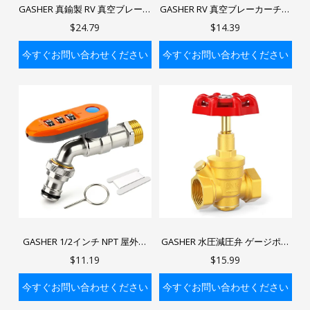
GASHER 真鍮製 RV 真空ブレーカ
GASHER RV 真空ブレーカーチェ
ーチェックバルブ、RV ブラック
ックバルブ、RV ブラックタンク
$24.79
$14.39
タンクバルブ 571-VAC-CHK-A、
バルブ 571-VAC-CHK-A、ブラッ
ブラックタンクシステムの漏れ
クタンクシステムの漏れている
今すぐお問い合わせください
今すぐお問い合わせください
ている真空ブレーカーの交換用
真空ブレーカーの交換用
バッグに入れる
バッグに入れる
GASHER 1/2インチ NPT 屋外用
GASHER 水圧減圧弁 ゲージポー
蛇口ロックシステム、ハンドル
ト付き 1/4インチ、真鍮製 家庭
$11.19
$15.99
パスワードロック内蔵
用水圧調整弁
今すぐお問い合わせください
今すぐお問い合わせください