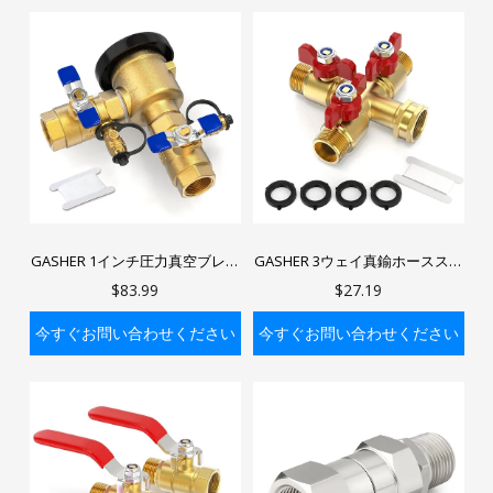
バッグに入れる
バッグに入れる
GASHER 1インチ圧力真空ブレー
GASHER 3ウェイ真鍮ホーススプ
カーアセンブリ 1-720A用、真鍮
リッター 3/4インチGHT真鍮ホー
$83.99
$27.19
製灌漑逆流防止装置、灌漑シス
ス蛇口マニホールド 快適延長ハ
テム用最大400 PSIバックサイフ
ンドル付き
今すぐお問い合わせください
今すぐお問い合わせください
ォンバルブ
バッグに入れる
バッグに入れる