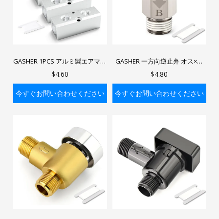
GASHER 1PCS アルミ製エアマニ
GASHER 一方向逆止弁 オス×メ
ホールド 空気圧式エアコンプレ
スネジ 水の逆流を防止
$4.60
$4.80
ッサー マニホールドブロック ス
プリッター 1/4"NPT 出力ポート
今すぐお問い合わせください
今すぐお問い合わせください
1/2"NPT 供給ポート
バッグに入れる
バッグに入れる