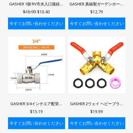
GASHER 1個 RV市水入口接続部
GASHER 真鍮製ガーデンホース
鉛フリー真鍮チェックバルブ付
遮断バルブ フルフロー 3/4イン
$15.99
$10.40
$12.79
き キャンピングカー用淡水充填
チ GHT 流量制限なし 止水コネク
フランジ
タ バタフライハンドル付き
今すぐお問い合わせください
今すぐお問い合わせください
バッグに入れる
バッグに入れる
GASHER 3/4インチエア配管継
GASHER 2ウェイ ヘビーブラス
手、真鍮製ボールバルブエアラ
ガーデンホーススプリッター
$15.19
$19.99
イン継手、ショップガレージ圧
304ステンレススチールロングハ
縮エアラインシステム用3/4イン
ンドル付きウォーターホースス
今すぐお問い合わせください
今すぐお問い合わせください
チチューブ
プリッター 3/4インチ GHT ガー