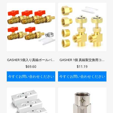
GASHER 5個入り真鍮ボールバル
GASHER 1個 真鍮製交換用コン
ブ、クイックコネクター付き、
トロールニードルバルブ 1/4イン
$69.60
$11.19
1/2 BSPオスネジから16mmバー
チメスNPT × 1/4インチメスNPT
ブホース継手、水、空気、ガ
今すぐお問い合わせください
今すぐお問い合わせください
ス、油用の圧縮遮断弁
バッグに入れる
バッグに入れる