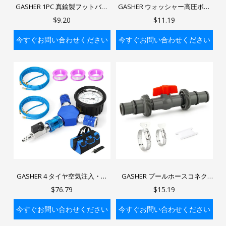
GASHER 1PC 真鍮製フットバル
GASHER ウォッシャー高圧ボー
ブ メスネジチェックバルブ 真鍮
ルバルブキット 1/4インチ クイ
$9.20
$11.19
製ボトムバルブ フィルター付き
ックコネクトボールバルブ パワ
逆流防止装置付き 水ポンプ用 工
ーウォッシャーホース用
今すぐお問い合わせください
今すぐお問い合わせください
業用配管システム
バッグに入れる
バッグに入れる
GASHER 4 タイヤ空気注入・空
GASHER プールホースコネク
気抜きシステム 液体充填圧力ゲ
タ、プールホース用バルブ、フ
$76.79
$15.19
ージ付き 車・トラック・オフロ
ィルターポンプ用 1-1/4インチま
ード車用 コンプレッサー対応
たは 1-1/2インチホースアダプタ
今すぐお問い合わせください
今すぐお問い合わせください