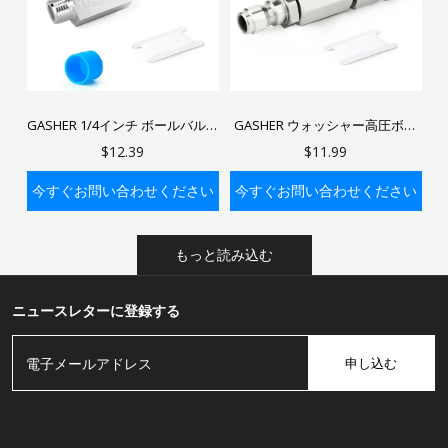
GASHER 1/4インチ ボールバルブ
GASHER ウォッシャー高圧ボー
304ステンレススチール ミニシ
ルバルブキット、3/8インチクイ
$12.39
$11.99
ャットオフバルブ 1/4インチ NPT
ックコネクトボールバルブ（パ
オス工業用エアプラグ付き
ワーウォッシャーホース用）
今すぐお問い合わせください
今すぐお問い合わせください
バッグに入れる
バッグに入れる
もっと読み込む
ニュースレターに登録する
申し込む