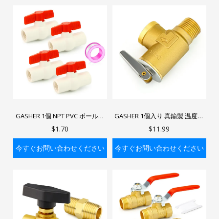
デンホースシャットオフバルブ
バッグに入れる
バッグに入れる
GASHER 1個 NPT PVC ボールバ
GASHER 1個入り 真鍮製 温度圧
ルブ シャットオフスイッチ プー
力リリーフバルブ 1/2インチ NPT
$1.70
$11.99
ル用 ハンドル付き レッドボール
ネジ付き 給湯器・温水タンク用
バルブ PVCコントロールバルブ
今すぐお問い合わせください
今すぐお問い合わせください
バッグに入れる
バッグに入れる