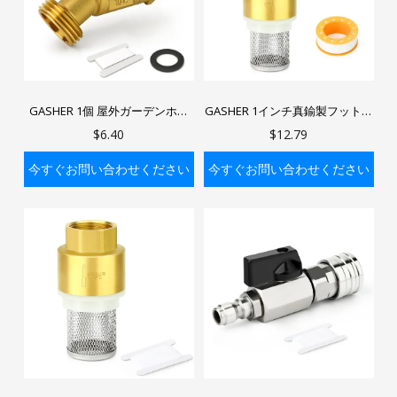
GASHER 1個 屋外ガーデンホー
GASHER 1インチ真鍮製フットバ
ス 蛇口ボールバルブ 1/2インチ
ルブ、チェックバルブ、逆止
$6.40
$12.79
MNPT x 3/4インチ GHT ホースビ
弁、ウォーターポンプ底部フィ
ブ 庭の散水用 Aスタイル
ルター、ホースバーブ継手付
今すぐお問い合わせください
今すぐお問い合わせください
き、吸引ホース用
バッグに入れる
バッグに入れる