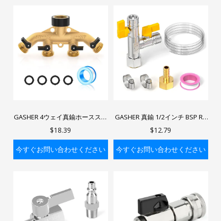
バッグに入れる
バッグに入れる
GASHER 4ウェイ真鍮ホーススプ
GASHER 真鍮 1/2インチ BSP RV
リッター 3/4インチGHT真鍮ホー
3ウェイバイパス冬季化キット、
$18.39
$12.79
ス蛇口マニホールド 快適延長ハ
RVポンプコンバーター冬季化パ
ンドル付き
ーツ付きダブルシャットオフ設
今すぐお問い合わせください
今すぐお問い合わせください
計
バッグに入れる
バッグに入れる