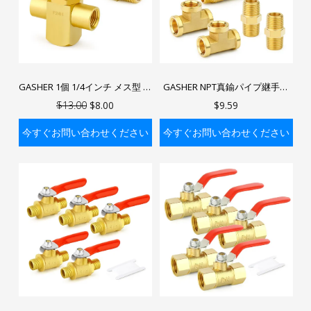
GASHER 1個 1/4インチ メス型 真
GASHER NPT真鍮パイプ継手、
鍮製 3ウェイボールバルブ (Lポー
ボールバルブ、バーストックT型
$13.00
$8.00
$9.59
ト) ブラックハンドル & 1/4イン
真鍮パイプ継手、エアホース継
チ NPTニップル付き
手
今すぐお問い合わせください
今すぐお問い合わせください
バッグに入れる
バッグに入れる