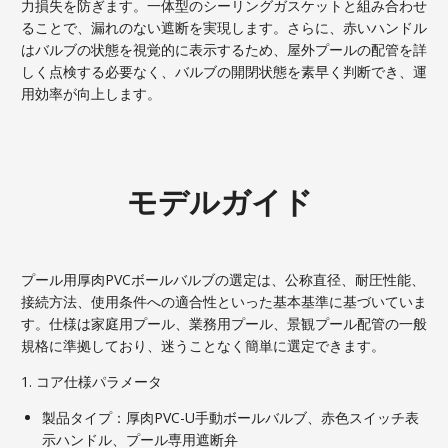
力損失を防ぎます。一体型のシーリングガスケットと組み合わせ
ることで、漏れのない遮断を実現します。さらに、赤いハンドル
はバルブの状態を視覚的に表示するため、屋外プールの配管を詳
しく点検する必要なく、バルブの開閉状態を素早く判断でき、運
用効率が向上します。
モデルガイド
プール用厚肉PVCボールバルブの選定は、公称直径、耐圧性能、
接続方法、使用条件への適合性といった基本基準に基づいていま
す。仕様は家庭用プール、業務用プール、景観プール配管の一般
規格に準拠しており、迷うことなく簡単に選定できます。
1. コア仕様パラメータ
製品タイプ：厚肉PVC-U手動ボールバルブ、赤色スイッチ表
示ハンドル、プール専用遮断弁