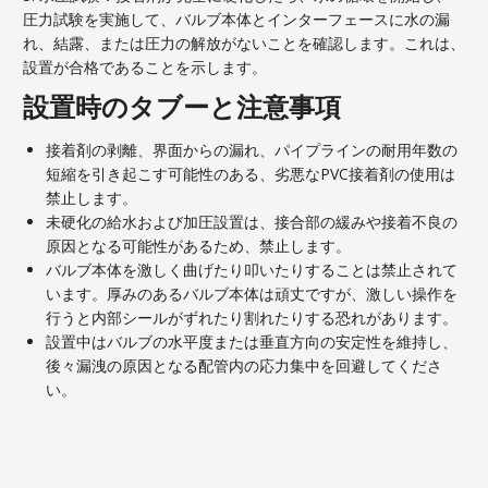
圧力試験を実施して、バルブ本体とインターフェースに水の漏
れ、結露、または圧力の解放がないことを確認します。これは、
設置が合格であることを示します。
設置時のタブーと注意事項
接着剤の剥離、界面からの漏れ、パイプラインの耐用年数の
短縮を引き起こす可能性のある、劣悪なPVC接着剤の使用は
禁止します。
未硬化の給水および加圧設置は、接合部の緩みや接着不良の
原因となる可能性があるため、禁止します。
バルブ本体を激しく曲げたり叩いたりすることは禁止されて
います。厚みのあるバルブ本体は頑丈ですが、激しい操作を
行うと内部シールがずれたり割れたりする恐れがあります。
設置中はバルブの水平度または垂直方向の安定性を維持し、
後々漏洩の原因となる配管内の応力集中を回避してくださ
い。