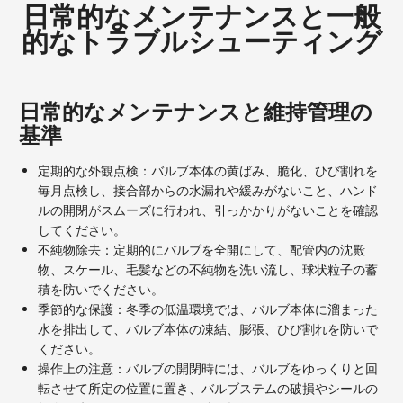
日常的なメンテナンスと一般
的なトラブルシューティング
日常的なメンテナンスと維持管理の
基準
定期的な外観点検：バルブ本体の黄ばみ、脆化、ひび割れを
毎月点検し、接合部からの水漏れや緩みがないこと、ハンド
ルの開閉がスムーズに行われ、引っかかりがないことを確認
してください。
不純物除去：定期的にバルブを全開にして、配管内の沈殿
物、スケール、毛髪などの不純物を洗い流し、球状粒子の蓄
積を防いでください。
季節的な保護：冬季の低温環境では、バルブ本体に溜まった
水を排出して、バルブ本体の凍結、膨張、ひび割れを防いで
ください。
操作上の注意：バルブの開閉時には、バルブをゆっくりと回
転させて所定の位置に置き、バルブステムの破損やシールの