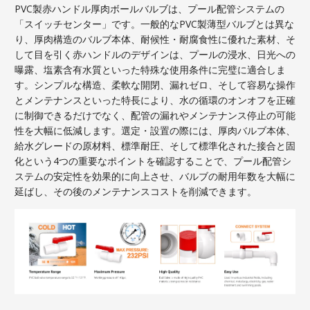
PVC製赤ハンドル厚肉ボールバルブは、プール配管システムの
「スイッチセンター」です。一般的なPVC製薄型バルブとは異な
り、厚肉構造のバルブ本体、耐候性・耐腐食性に優れた素材、そ
して目を引く赤ハンドルのデザインは、プールの浸水、日光への
曝露、塩素含有水質といった特殊な使用条件に完璧に適合しま
す。シンプルな構造、柔軟な開閉、漏れゼロ、そして容易な操作
とメンテナンスといった特長により、水の循環のオンオフを正確
に制御できるだけでなく、配管の漏れやメンテナンス停止の可能
性を大幅に低減します。選定・設置の際には、厚肉バルブ本体、
給水グレードの原材料、標準耐圧、そして標準化された接合と固
化という4つの重要なポイントを確認することで、プール配管シ
ステムの安定性を効果的に向上させ、バルブの耐用年数を大幅に
延ばし、その後のメンテナンスコストを削減できます。