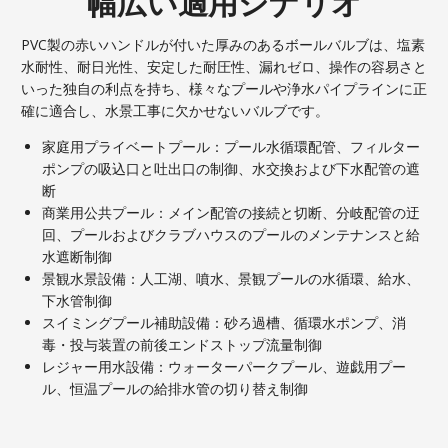
幅広い適用シナリオ
PVC製の赤いハンドルが付いた厚みのあるボールバルブは、塩素
水耐性、耐日光性、安定した耐圧性、漏れゼロ、操作の容易さと
いった独自の利点を持ち、様々なプールや浄水パイプラインに正
確に適合し、水景工事に欠かせないバルブです。
家庭用プライベートプール：プール水循環配管、フィルター
ポンプの吸込口と吐出口の制御、水交換および下水配管の遮
断
商業用公共プール：メイン配管の接続と切断、分岐配管の迂
回、プールおよびクラブハウスのプールのメンテナンスと給
水遮断制御
景観水景設備：人工湖、噴水、景観プールの水循環、給水、
下水管制御
スイミングプール補助設備：砂ろ過槽、循環水ポンプ、消
毒・投与装置の前後エンドストップ流量制御
レジャー用水設備：ウォーターパークプール、遊戯用プー
ル、恒温プールの給排水管の切り替え制御