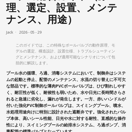
理、選定、設置、メンテ
ナンス、用途）
Jack
2026 - 05 - 29
このガイドでは、この特殊なボールバルブの動作原理、モ
デルの選定、構造設計、設置仕様、トラブルシューティン
グとメンテナンス、および適用可能なシナリオについて包
括的に解説します。
プール水の循環、ろ過、消毒システムにおいて、制御弁はシステ
ムの起動と停止、配管のメンテナンス、水流の切り替えに不可欠
な部品です。標準的な薄肉PVCボールバルブは、ひび割れしやす
く、耐圧性が低く、耐候性も弱いため、水や日光に長時間さらさ
れると急速に劣化し、漏れが発生します。一方、赤いハンドルが
付いた強化PVC制御ボールバルブは、スイミングプール、噴水、
水処理用途向けに特別に設計された遮断弁です。強化されたバル
ブ本体、高いシール性能、日光や水に対する耐性、直感的な操作
性により、スイミングプールの給排水システム、ろ過ポンプ、消
毒配管の標準バルブとなっています。