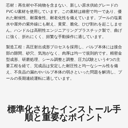
芯材：再生材や不純物を含まない、新しい原水供給グレードの
PVC-U素材を使用しています。この素材は緻密で均一であり、優
れた耐候性、耐腐食性、耐老化性を備えています。プールの塩素
水や屋外の紫外線にも耐え、黄変、脆化、ひび割れを起こしませ
ん。ハンドルは高靭性エンジニアリングプラスチック製で、曲げ
に強く、折れにくく、頻繁な手動操作に適しています。
製造工程：高圧射出成形プロセスを採用し、バルブ本体には接合
部の隙間、砂穴、気泡がなく、肉厚は均一で規則的です。精密金
型成形、研磨処理、シール調整と調整、圧力試験という4つの主
要工程を経て、完成品は安定した耐圧性と均一なシール性を備
え、不良品の漏れやバルブ本体の弱さといった問題を解消し、プ
ールの長期連続運転に適しています。
標準化されたインストール手
順と重要なポイント