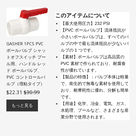
このアイテムについて
【最大使用圧力】232 PSI
【PVC ボールバルブ】流体抵抗が
小さいボールバルブは、すべてのバ
GASHER 1PCS PVC
ルブの中で最も流体抵抗が少ないバ
ボールバルブ シャッ
ルブの 1 つです。
トオフスイッチ プー
【素材】ボールバルブは高品質の
ル用、ハンドル レッ
PVC 素材で作られており、耐腐食
ド ボールバルブ、
性が優れています。
PVC コントロールバ
【製品の特徴】：バルブ本体は軽量
ルブ（増粘タイプ）
で、衛生的で無毒な素材を使用して
おり、耐摩耗性に優れ、分解も簡単
$22.31
$30.99
です。
【用途】化学、冶金、電気、ガス、
もっと見る
水処理、プールなど、さまざまな産
業分野で使用されます。