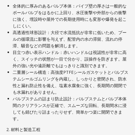
全体的に厚みのあるバルブ本体：パイプ壁の厚さは一般的な
ボールバルブをはるかに上回り、水圧衝撃や外部からの衝撃
に強く、埋設時や屋外での長期使用時にも変形や爆発を起こ
しにくい。
高透過性球形設計：大径で水流抵抗が非常に低いため、プー
ルの循環流に影響を与えず、配管内の水の滞留、流れの停
滞、騒音などの問題を解消します。
目立つ赤い表示ハンドル：赤いハンドルは視認性が非常に高
く、スイッチの状態が一目で分かり、誤操作を防ぎます。屋
外の強い光や遠距離でもはっきりと識別できます。
二重層シール構造：高強度PTFEシールガスケットとバルブス
テムシールゴムリングを内蔵し、しっかりと密閉され、防水
性と漏れ防止性を備え、塩素水腐食に強く、長期間の開閉で
も水漏れがありません。
バルブステムの詰まり防止設計：バルブステムとバルブ本体
間のクリアランスが正確で、スムーズな回転、長期間水に浸
しても錆びたり詰まったりせず、簡単かつ楽に開閉できま
す。
2. 材料と製造工程