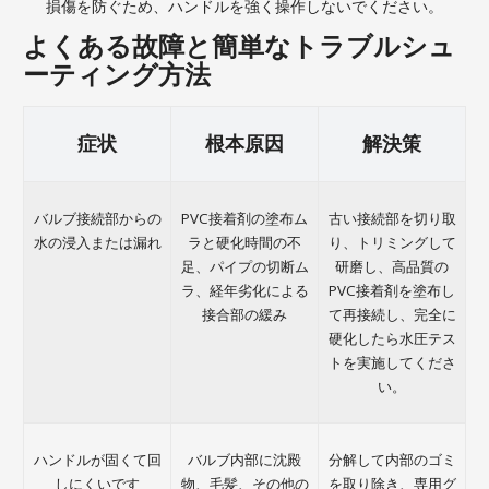
損傷を防ぐため、ハンドルを強く操作しないでください。
よくある故障と簡単なトラブルシュ
ーティング方法
症状
根本原因
解決策
バルブ接続部からの
PVC接着剤の塗布ム
古い接続部を切り取
水の浸入または漏れ
ラと硬化時間の不
り、トリミングして
足、パイプの切断ム
研磨し、高品質の
ラ、経年劣化による
PVC接着剤を塗布し
接合部の緩み
て再接続し、完全に
硬化したら水圧テス
トを実施してくださ
い。
ハンドルが固くて回
バルブ内部に沈殿
分解して内部のゴミ
しにくいです
物、毛髪、その他の
を取り除き、専用グ