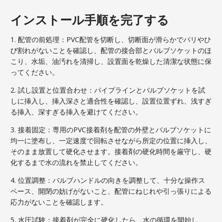
インストール手順を完了する
1. 配管の前処理：PVC配管を切断し、切断面が滑らかでバリやひ
び割れがないことを確認し、配管の接合部とバルブソケットのほ
こり、水垢、油汚れを清掃し、設置面を乾燥した清潔な状態に保
ってください。
2. 試し設置と位置合わせ：パイプラインとバルブソケットを試
しに挿入し、挿入深さと適合性を確認し、設置位置ずれ、浅すぎ
る挿入、深すぎる挿入を避けてください。
3. 接着固定：専用のPVC接着剤を配管の外壁とバルブソケットに
均一に塗布し、一定速度で回転させながら所定の位置に挿入し、
そのまま放置して硬化させます。接着剤の硬化時間を厳守し、硬
化するまで水の流れを禁止してください。
4. 位置調整：バルブハンドルの向きを調整して、十分な操作ス
ペース、開閉の妨げがないこと、配管にねじれや引っ張りによる
応力がないことを確認します。
5. 水圧試験：接着剤が完全に硬化したら、水の循環を開始し、