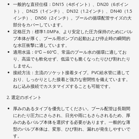
一般的な直径仕様：DN15（4ポイント）、DN20（6ポイン
ト）、DN25（1インチ）、DN32（1.2インチ）、DN40（1.5
インチ）、DN50（2インチ）。プールの循環配管サイズの大
部分をカバーしています。
定格圧力：標準1.0MPa、より安定した圧力保持のためにバル
ブ本体が厚く、プール用ポンプの起動および停止時の瞬間的
な水圧衝撃に適しています。
適用水温：0℃～60℃、常温のプール水の循環に適してお
り、高温でも軟化せず、低温でも脆くなったりひび割れたり
しません。
接続方法：主流のソケット接着タイプ。PVC給水管に適して
おり、しっかりとした接着と強力な密閉性を備えています。
ねじ込み接続でカスタマイズすることも可能です。
2. 選定のポイント
厚みのあるタイプを優先してください。プール配管は長期間
にわたり圧力にさらされ、日光や雨にもさらされるため、厚
みのあるバルブ本体を選択する必要があります。一般的な薄
型のバルブ本体は、変形、ひび割れ、漏れが発生しやすいで
す。