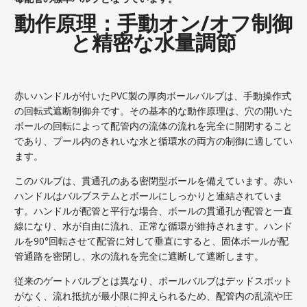
動作原理：手動オン/オフ制御
と精密な水量調節
赤いハンドルが付いたPVC製の厚肉ボールバルブは、手動操作式
の回転式遮断制御弁です。その基本的な動作原理は、穴の開いた
ボールの回転によって配管内の流体の流れを完全に開閉すること
であり、プール内のきれいな水と循環水の両方の制御に適してい
ます。
このバルブは、貫通孔のある密閉型ボールを備えています。赤い
ハンドルはバルブステムとボールにしっかりと連結されていま
す。ハンドルが配管と平行な場合、ボールの貫通孔が配管と一直
線になり、水が自由に流れ、正常な循環が維持されます。ハンド
ルを90°回転させて配管に対して垂直にすると、固体ボールが配
管通路を密閉し、水の流れを完全に遮断して遮断します。
従来のゲートバルブとは異なり、ボールバルブはデッドスポット
がなく、流れ抵抗が最小限に抑えられるため、配管内の乱流や圧