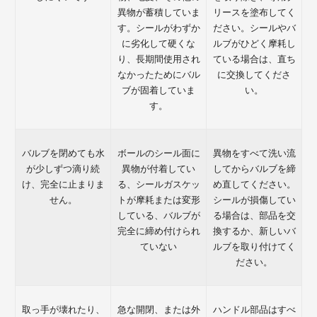
異物が蓄積していま
リースを塗布してく
す。シールがわずか
ださい。シールやバ
に劣化して硬くな
ルブがひど​​く摩耗し
り、長期間使用され
ている場合は、直ち
なかったためにバル
に交換してくださ
ブが固着していま
い。
す。
バルブを閉めても水
ボールのシール面に
異物をすべて洗い流
が少しずつ滴り続
異物が付着してい
してからバルブを締
け、完全に止まりま
る、シールガスケッ
め直してください。
せん。
トが摩耗または変形
シールが損傷してい
している、バルブが
る場合は、部品を交
完全に締め付けられ
換するか、新しいバ
ていない
ルブを取り付けてく
ださい。
取っ手が壊れたり、
急な開閉、または外
ハンドル部品はすべ