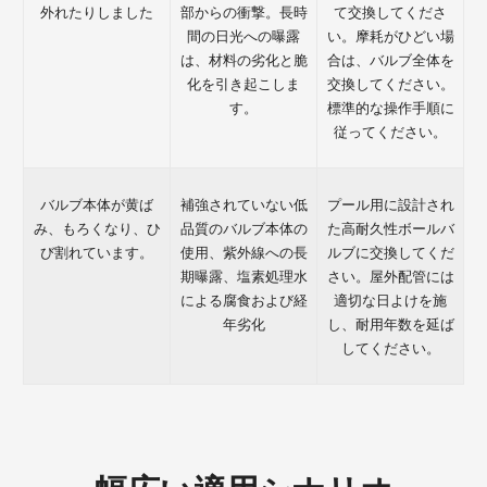
外れたりしました
部からの衝撃。長時
て交換してくださ
間の日光への曝露
い。摩耗がひどい場
は、材料の劣化と脆
合は、バルブ全体を
化を引き起こしま
交換してください。
す。
標準的な操作手順に
従ってください。
バルブ本体が黄ば
補強されていない低
プール用に設計され
み、もろくなり、ひ
品質のバルブ本体の
た高耐久性ボールバ
び割れています。
使用、紫外線への長
ルブに交換してくだ
期曝露、塩素処理水
さい。屋外配管には
による腐食および経
適切な日よけを施
年劣化
し、耐用年数を延ば
してください。