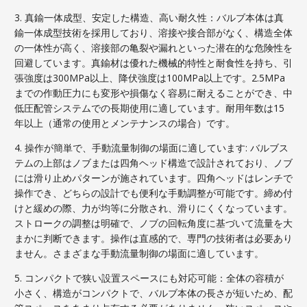
3. 真鍮一体成型、安定した構造、高い耐久性：バルブ本体は真
鍮一体成型技術を採用しており、溶接や接合部がなく、構造全体
の一体性が高く、溶接部の亀裂や漏れといった潜在的な危険性を
回避しています。真鍮材は優れた機械的特性と耐食性を持ち、引
張強度は300MPa以上、降伏強度は100MPa以上です。2.5MPa
までの作動圧力にも変形や損傷なく容易に耐えることができ、中
低圧配管システムでの長期使用に適しています。耐用年数は15
年以上（通常の使用とメンテナンスの場合）です。
4. 操作が簡単で、手動流量制御の場面に適しています: バルブス
テムの上部はノブまたは四角ヘッド構造で設計されており、ノブ
には滑り止めパターンが施されています。四角ヘッドはレンチで
操作でき、どちらの設計でも便利な手動調整が可能です。締め付
けと緩めの際、力が均等に分散され、滑りにくくなっています。
ストロークの調整は明確で、ノブの回転角度に基づいて流量を大
まかに判断できます。操作は直感的で、専門の技術者は必要あり
ません。さまざまな手動流量制御の場面に適しています。
5. コンパクトで狭い設置スペースにも対応可能：全体の容積が
小さく、構造がコンパクトで、バルブ本体の長さが短いため、配