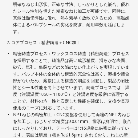
明確なねじ山形状、正確な寸法、しっかりとした嵌合、優れ
たシール性能を備えた精密なねじ加工が可能です。同時に、
真鍮は熱伝導性に優れ、熱を素早く放散できるため、高温媒
体によるバルブシールの劣化を防ぎ、耐用年数を延ばしま
す。
2. コアプロセス：精密鋳造＋CNC加工
精密鋳造プロセス：ワックスロス鋳造（精密鋳造）プロセス
を採用することで、鋳造品は高い成形精度、滑らかな表面、
砂穴、気孔、亀裂などの欠陥のない仕上がりを実現していま
す。バルブ本体の全体的な構造的完全性は高く、溶接や接合
部がないため、溶接による構造的弱点を回避し、製品の耐圧
性とシール性能を向上させています。鋳造プロセスでは、温
度（注湯温度1050～1100℃）と注湯速度を厳密に管理する
ことで、材料の均一性と安定した性能を確保し、交換や長期
使用のニーズに対応しています。
NPTねじの精密加工：CNC旋盤を使用して両端のNPT内ねじ
を加工し、ねじサイズ精度は±0.01mm、歯形は鮮明で、嵌合
はしっかりしており、テーパーは1:16規格に厳密に従ってい
ます。表面は研磨（粗さRa≦1.6μm）されており、ねじの摩