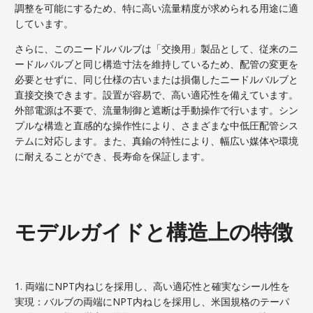
調整を可能にするため、特に高い流量精度が求められる用途に適
しています。
さらに、このニードルバルブは「交換用」製品として、従来のニ
ードルバルブと同じ構造寸法を維持しているため、配管の変更を
必要とせずに、同じ仕様の古いまたは損傷したニードルバルブと
直接交換できます。設置が容易で、高い適応性を備えています。
外部電源は不要で、流量制御と遮断は手動操作で行います。シン
プルな構造と直感的な操作性により、さまざまな中低圧配管シス
テムに対応します。また、真鍮の特性により、幅広い媒体や環境
に耐えることができ、長寿命を保証します。
モデルガイドと構造上の特徴
1. 両端にNPT内ねじを採用し、高い適応性と確実なシール性を
実現：バルブの両端にNPT内ねじを採用し、米国規格のテーパ