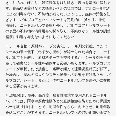
き、油汚れ、ほこり、残留媒体を取り除き、表面を清潔に保ちま
す。食品や医薬品などの衛生レベルの場面では、アルコール拭き
による消毒を行い、不純物が残らないようにし、媒体の汚染を防
ぎます。バルブコアとバルブシートは定期的に（6ヶ月に1回）
清掃し、ニードルバルブを取り外し、バルブコアとバルブシート
の表面の不純物を清掃用布で拭き取り、不純物がシール性や調整
精度に影響を与えないようにしてください。
3. シール交換：原材料テープの劣化、シール剤の剥離、または
シール効果の低下（わずかな漏れ）が認められた場合は、ニード
ルバルブを分解し、原材料テープを交換するか、シール剤を再塗
布して確実なシール性を確保する必要があります。バルブコアと
シートが摩耗または損傷し、遮断が緩んで流量調整精度が低下し
た場合は、漏れの拡大やシステム動作への影響を避けるため、バ
ルブコア、シート、または一体型ニードルバルブを速やかに交換
する必要があります。
4. 環境保護：屋外、高湿度、腐食性環境で使用されるニードル
バルブには、雨水や腐食性媒体との直接接触を防ぐために保護カ
バーを取り付けることで、耐腐食性をさらに向上させ、耐用年数
を延ばすことができます。ニードルバルブへの強い衝撃や衝突を