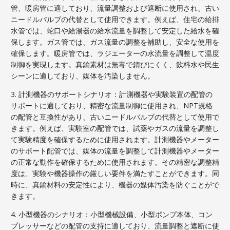
管、暖房管に適しており、流量調整および遮断に使用され、古い
ニードルバルブの代替として使用できます。例えば、住宅の給排
水管では、蛇口や給湯器の給水流量を調整して安定した給水を確
保します。ガス管では、ガス流量の調整を補助し、安全な使用を
確保します。暖房管では、ラジエーターの水流量を調整して温度
制御を実現します。真鍮素材は無毒で錆びにくく、飲料水や民生
シーンに適しており、媒体を汚染しません。
3. 計測機器のサポートシナリオ：計測機器や実験装置の配管の
サポートに適しており、精密な流量制御に使用され、NPT規格
の配管と互換性があり、古いニードルバルブの代替として使用で
きます。例えば、実験室の配管では、試薬やガスの流量を調整し
て実験精度を確保するために使用されます。計測機器やメーター
のサポート配管では、媒体の流量を調整して計測機器やメーター
の正常な動作を確保するために使用されます。その精密な調整精
度は、実験や機器操作の厳しい要件を満たすことができます。同
時に、真鍮材料の安定性により、機器の媒体汚染を防ぐことがで
きます。
4. 小型機器のシナリオ：小型機械設備、小型ポンプ本体、コン
プレッサーなどの配管の支持に適しており、流量調整と遮断に使