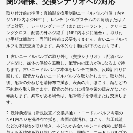
閉の確保、交換シナリオへの対応
取り付け前の準備：真鍮製交換用制御ニードルバルブ1個（内ネ
ジNPT×内ネジNPT）、レンチ（バルブステムの四角頭またはノ
ブに対応）、シーリングテープ（またはシーラント）、クリーニ
ングクロス、配管の外ネジ継手（NPT内ネジに適合）。取り付
け手順は簡単で、専門技術者は必要ありません。古いニードルバ
ルブを直接交換できます。具体的な手順は以下のとおりです。
1. 古いニードルバルブの取り外し（交換シナリオ）：配管バル
ブを閉じ、媒体の供給を遮断し、配管内の圧力が0になるまで待
ちます。古いニードルバルブ本体をレンチで挟み、反時計回りに
回して、配管から古いニードルバルブを取り外します。取り外し
後、配管の外ねじを清掃布で拭き、表面の油、ほこり、錆などの
不純物を取り除きます。配管の外ねじに損傷や歯の緩みがないか
確認します。異常がある場合は、配管継手を修理または交換しま
す。
2. 洗浄前処理（新規設置／交換共通）：ニードルバルブ両端の
NPT内ネジを洗浄布で拭き、表面の油汚れ、ほこり、加工残渣
などの不純物を取り除き、ネジのかみ合いやシール効果に影響を
与える不純物を取り除いてください。同時に、ニードルバルブの