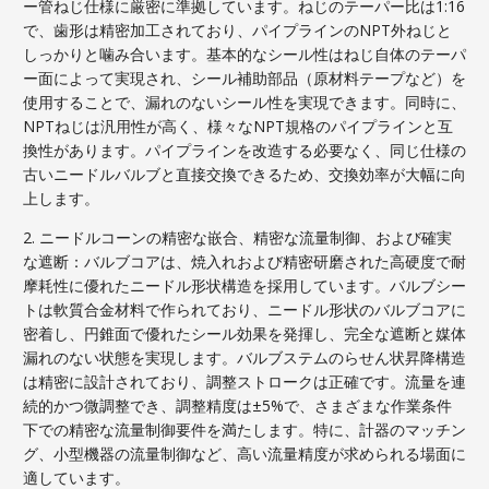
ー管ねじ仕様に厳密に準拠しています。ねじのテーパー比は1:16
で、歯形は精密加工されており、パイプラインのNPT外ねじと
しっかりと噛み合います。基本的なシール性はねじ自体のテーパ
ー面によって実現され、シール補助部品（原材料テープなど）を
使用することで、漏れのないシール性を実現できます。同時に、
NPTねじは汎用性が高く、様々なNPT規格のパイプラインと互
換性があります。パイプラインを改造する必要なく、同じ仕様の
古いニードルバルブと直接交換できるため、交換効率が大幅に向
上します。
2. ニードルコーンの精密な嵌合、精密な流量制御、および確実
な遮断：バルブコアは、焼入れおよび精密研磨された高硬度で耐
摩耗性に優れたニードル形状構造を採用しています。バルブシー
トは軟質合金材料で作られており、ニードル形状のバルブコアに
密着し、円錐面で優れたシール効果を発揮し、完全な遮断と媒体
漏れのない状態を実現します。バルブステムのらせん状昇降構造
は精密に設計されており、調整ストロークは正確です。流量を連
続的かつ微調整でき、調整精度は±5%で、さまざまな作業条件
下での精密な流量制御要件を満たします。特に、計器のマッチン
グ、小型機器の流量制御など、高い流量精度が求められる場面に
適しています。