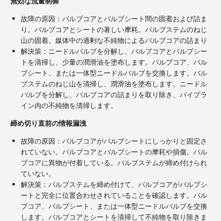
無効な流量制御
故障の原因：バルブコアとバルブシート間の固着および詰ま
り。バルブコアとシートの著しい摩耗。バルブステムのねじ
山の固着。媒体中の過剰な不純物によるバルブコアの詰まり
解決策：ニードルバルブを分解し、バルブコアとバルブシー
トを清掃し、少量の潤滑油を塗布します。バルブコア、バル
ブシート、または一体型ニードルバルブを交換します。バル
ブステムのねじ山を清掃し、潤滑油を塗布します。ニードル
バルブを分解し、バルブコアの詰まりを取り除き、パイプラ
イン内の不純物を清掃します。
締め切り直前の情報漏洩
故障の原因：バルブコアがバルブシートにしっかりと固定さ
れていない。バルブコアとバルブシートの摩耗や損傷。バル
ブコアに異物が付着している。バルブステムが締め付けられ
ていない。
解決策：バルブステムを締め付けて、バルブコアがバルブシ
ートと完全に位置合わせされていることを確認します。バル
ブコア、バルブシート、または一体型ニードルバルブを交換
します。バルブコアとシートを清掃して不純物を取り除きま