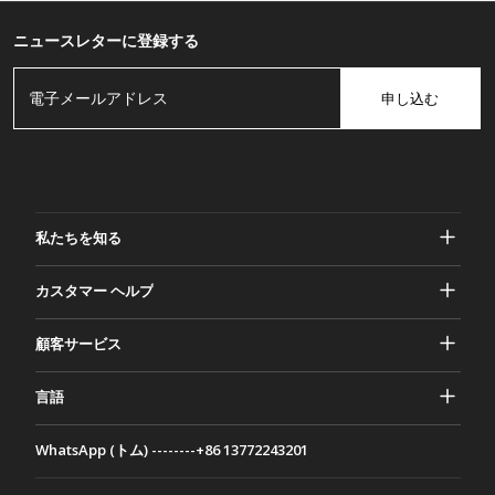
ニュースレターに登録する
申し込む
私たちを知る
ガッシャーについて
カスタマー ヘルプ
プライバシーとセキュリティ
ヘルプとよくある質問
顧客サービス
規約と条件
ご注文
マーケティング活動
返品と返金
言語
お問い合わせ
アイデアとアドバイス
配送料とポリシー
Português
WhatsApp (トム) --------+86 13772243201
お支払い方法
Italiano
パートナーシップ プログラム