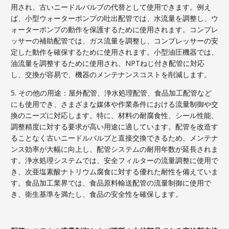
用され、古いニードルバルブの代替として使用できます。例え
ば、小型ウォーターポンプの吐出配管では、水流量を調整し、ウ
ォーターポンプの動作を保護するために使用されます。コンプレ
ッサーの補助配管では、ガス流量を調整し、コンプレッサーの安
定した動作を確保するために使用されます。小型油圧機器では、
油流量を調整するために使用され、NPTねじ付き配管に対応
し、交換が容易で、機器のメンテナンスコストを削減します。
5. その他の用途：屋外配管、浄水処理配管、食品加工配管など
にも使用でき、さまざまな媒体や作業条件における流量制御や交
換のニーズに対応します。特に、材料の耐腐食性、シール性能、
調整精度に対する要求が高い用途に適しています。配管を改造す
ることなく古いニードルバルブと直接交換できるため、メンテナ
ンス効率が大幅に向上し、配管システムの耐用年数が延長されま
す。浄水処理システムでは、安全フィルターの流量調整に使用で
き、次亜塩素酸ナトリウム腐食に対する優れた耐性を備えていま
す。食品加工業界では、食品原料輸送配管の流量制御に使用で
き、衛生基準を満たし、食品の安全性を確保します。