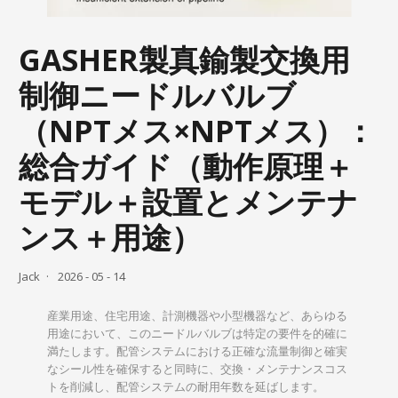
GASHER製真鍮製交換用
制御ニードルバルブ
（NPTメス×NPTメス）：
総合ガイド（動作原理＋
モデル＋設置とメンテナ
ンス＋用途）
Jack
2026 - 05 - 14
産業用途、住宅用途、計測機器や小型機器など、あらゆる
用途において、このニードルバルブは特定の要件を的確に
満たします。配管システムにおける正確な流量制御と確実
なシール性を確保すると同時に、交換・メンテナンスコス
トを削減し、配管システムの耐用年数を延ばします。