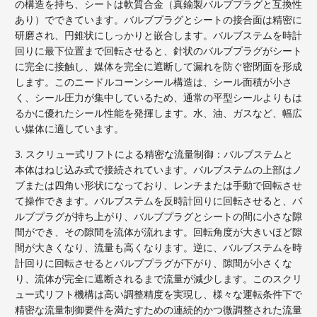
の構造を持ち、シートは軟質合金（真鍮製バルブプラグと互換性
あり）でできています。バルブプラグとシートの接合面は精密に
研磨され、円錐状にしっかりと嵌合します。バルブステムを時計
回りに最下位置まで回転させると、針状のバルブプラグがシート
に完全に接触し、媒体を完全に遮断して漏れを防ぐ密閉面を形成
します。このニードルコーンシール構造は、シール面積が小さ
く、シール圧力が集中しているため、通常の平型シールよりもは
るかに優れたシール性能を発揮します。水、油、ガスなど、幅広
い媒体に適しています。
3. スクリュー式リフトによる精密な流量制御：バルブステムと
本体はねじ込み式で接続されています。バルブステムの上部はノ
ブまたは四角い形状になっており、レンチまたは手動で回転させ
て操作できます。バルブステムを反時計回りに回転させると、バ
ルブプラグが持ち上がり、バルブプラグとシートの間に小さな隙
間ができ、その隙間を流体が流れます。回転角度が大きいほど隙
間が大きくなり、流量も高くなります。逆に、バルブステムを時
計回りに回転させるとバルブプラグが下がり、隙間が小さくな
り、流体が完全に遮断されるまで流量が減少します。このスクリ
ュー式リフト機構は高い調整精度を実現し、様々な運転条件下で
精密な流量制御要件を満たすための連続的かつ微調整された流量