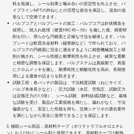
耗を低減し、シール効果と噛み合いの安定性を向上させ、パ
イプラインNPTの外ねじとの完璧な嵌合を保証し、追加の改
造なしで交換できます。
バルブコアとバルブシートの加工：バルブコアは針状構造を
採用し、焼入れ処理（硬度HRC45～50）を施した後、精密研
削を行い、滑らかな円錐面と正確な寸法を確保します。バル
ブシートは軟質合金材料（錫青銅など）で作られており、バ
ルブコアの円錐面に完全に適合するように精密機械加工と研
削が施され、シール性能と耐摩耗性を向上させ、確実な遮断
と精密な調整を保証します。バルブステムは真鍮製で、表面
にクロムメッキを施し、耐摩耗性と耐酸化性を高め、長期使
用による腐食や詰まりを防ぎます。
試験工程：各バッチの製品は、寸法精度試験（ねじサイズ、
バルブ本体長さなど）、圧力試験（水圧、空気圧、試験圧力
は定格圧力の1.5倍）、シール試験、材料組成試験など、厳格
な試験を受け、製品が工業規格を満たし、漏れがなく、寸法
偏差がなく、安定した性能を持ち、交換シナリオの適合要件
を満たしながら安全に使用できることを保証します。
3. 補助シール部品：原材料テープ（ポリテトラフルオロエチレ
ン）およびねじシール剤と併用できます。原材料テープは耐熱