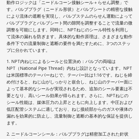
動作ロジックは「ニードルコーン接触シール＋らせん調整」で
す。バルブプラグ（ニードル形状）とバルブシートの精密な接触
により流体の遮断を実現し、バルブステムのらせん運動によって
バルブプラグとバルブシート間の隙間を調整することで流量の微
調整を可能にします。同時に、NPTねじのシール特性を利用し
て流体の漏れを防ぎます。具体的な動作原理は、さまざまな動作
条件下での流量制御と遮断の要件を満たすために、3つのステッ
プに分かれています。
1. NPT内ねじによるシールと位置決め：バルブの両端は
NPT（National Pipe Thread）内ねじ設計となっています。NPT
は米国標準のテーパーねじで、テーパー比は1:16です。ねじを締
め付けると、ねじ山がしっかりと嵌合し、ねじ山のテーパー面に
よって基本的なシールが実現されるため、追加のシール要素は不
要となり、高いシール効果が得られます。さらに、NPTねじの
シール性能は、媒体圧力の上昇とともに向上します。中圧および
低圧配管システムに適しており、ねじ接続部からのガスや液体の
漏れを効果的に防止し、流量制御と遮断の基本的な保証を提供し
ます。
2. ニードルコーンシール：バルブプラグは精密加工された針状