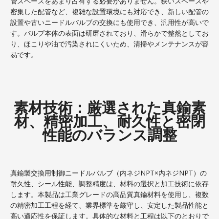
管スペースをあまり占有する必要がありません。狭いスペースや
密集した配管など、複雑な設置環境にも対応でき、新しい配管の
設置や古いニードルバルブの交換にも使用でき、汎用性が高いで
す。バルブ本体の表面は研磨されており、滑らかで整然としてお
り、ほこりや油で汚染されにくいため、清掃やメンテナンスが容
易です。
素材技術：厳選された真鍮素
材、精密加工、耐久性と密閉
性能のバランス調整
真鍮製交換用制御ニードルバルブ（内ネジNPT×内ネジNPT）の
耐久性、シール性能、調整精度は、材料の選択と加工技術に依存
します。本製品は工業グレードの高品質真鍮材料を使用し、複数
の精密加工工程を経て、業界標準を厳守し、安定した製品性能と
高い適応性を保証します。具体的な材料と工程は以下のとおりで