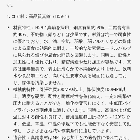
す。
1. コア材：高品質真鍮（H59-1）
材質特性：H59-1真鍮を採用。銅含有量約59%、亜鉛含有量
約40%、不純物（鉛など）は少量です。材質は均一で耐食性
に優れており、水、油、空気、弱酸、弱アルカリなどの媒体
による腐食に効果的に耐え、一般的な炭素鋼ニードルバルブ
に見られる錆びや腐食の問題を回避します。同時に、延性と
加工性にも優れており、精密鋳造やねじ加工が容易です。真
鍮は無毒無臭で、表面は滑らかで不純物がありません。飲料
水や食品加工など、高い衛生要求のある場面にも適してお
り、媒体を汚染しません。
機械的特性：引張強度300MPa以上、降伏強度100MPa以
上、適度な硬度、靭性と耐摩耗性を兼ね備え、一定の衝撃や
圧力に耐えることができ、脆化や変形しにくく、中低圧パイ
プラインの長期使用に適しています。同時に、高温および低
温に対する耐性も良好で、使用温度範囲は-20℃～120℃で
す。低温、常温、中温の環境下でも性能低下なく安定して動
作し、さまざまな地域や作業条件に適しています。
適合性：真鍮素材はNPTねじ加工との適合性に優れており、