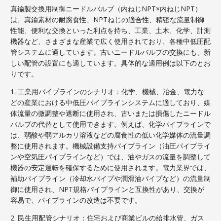
真鍮製交換用制御ニードルバルブ（内ねじNPT×内ねじNPT）
は、真鍮素材の耐腐食性、NPTねじの適合性、精密な流量制御
性能、便利な交換といった利点を持ち、工業、土木、化学、計測
機器など、さまざまな産業で広く使用されており、各種中低圧配
管システムに適しています。古いニードルバルブの交換にも、新
しい配管の設置にも適しています。具体的な適用例は以下のとお
りです。
1. 工業用パイプラインのシナリオ：化学、機械、冶金、電力な
どの産業における中低圧パイプラインシステムに適しており、媒
体流量の微調整や遮断に使用され、古いまたは損傷したニードル
バルブの代替として使用できます。例えば、化学パイプラインで
は、弱酸や弱アルカリ溶液などの腐食性の低い化学媒体の流量調
整に使用されます。機械設備支持パイプライン（油圧パイプライ
ンや空気圧パイプラインなど）では、油やガスの流量を調整して
機器の安定運転を確保するために使用されます。電力業界では、
補助パイプライン（冷却水パイプや潤滑油パイプなど）の流量制
御に使用され、NPT規格パイプラインと互換性があり、交換が
容易で、パイプラインの改造は不要です。
2. 民生用配管シナリオ：住宅および商業ビルの給排水管、ガス