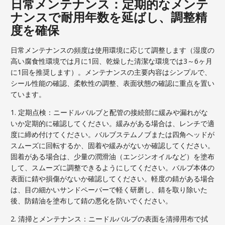
日常メンテナンス：定期的なメンテ
ナンスで耐用年数を延ばし、調整精
度を確保
日常メンテナンスの頻度は使用環境に応じて調整します（湿度の
高い腐食性環境では月に1回、乾燥した清潔な環境では3～6ヶ月
に1回を推奨します）。メンテナンスの主要内容はシンプルで、
シール性能の確認、柔軟性の調整、表面状態の確認に重点を置い
ています。
1. 定期点検：ニードルバルブと配管の接続部に緩みや漏れがな
いか定期的に確認してください。緩みがある場合は、レンチで適
度に締め付けてください。バルブステムノブまたは四角ヘッドが
スムーズに回転するか、固着や緩みがないか確認してください。
固着がある場合は、少量の潤滑油（エンジンオイルなど）を塗布
して、スムーズに調整できるようにしてください。バルブ本体の
表面に錆や損傷がないか確認してください。軽度の錆がある場合
は、目の細かいサンドペーパーで軽く研磨し、錆を取り除いた
後、防錆油を塗布して錆の悪化を防いでください。
2. 清掃とメンテナンス：ニードルバルブの表面を清掃用布で拭