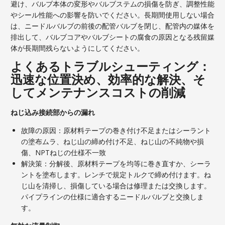
避け、バルブ本体の変形やバルブステムの損傷を防ぎ、調整性能
やシール性能への影響を防いでください。長期間使用しない場合
は、ニードルバルブの前後の配管バルブを閉じ、配管内の媒体を
排出して、バルブコアやバルブシートの腐食の原因となる残留媒
体が長期間残らないようにしてください。
よくあるトラブルシューティング：
迅速な位置決め、効率的な解決、そ
してメンテナンスコストの削減
ねじ込み接続部からの漏れ
故障の原因：原材料テープの巻き付け不足またはシーラント
の塗布ムラ、ねじ山の締め付け不足、ねじ山の不純物や損
傷、NPTねじの仕様不一致
解決策：分解後、原材料テープを均等に巻き直すか、シーラ
ントを塗布します。レンチで規定トルクで締め付けます。ね
じ山を清掃し、損傷している場合は修理または交換します。
パイプラインの仕様に適合するニードルバルブと交換しま
す。