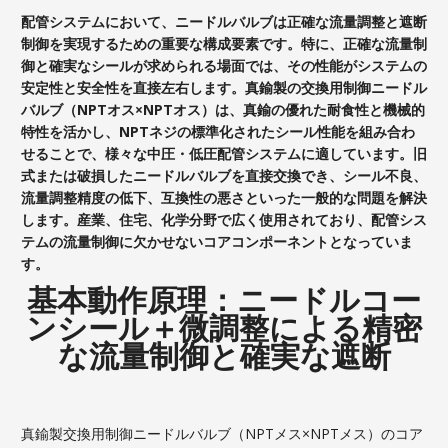
配管システムにおいて、ニードルバルブは正確な流量調整と遮断
制御を実現するための重要な構成要素です。特に、正確な流量制
御と確実なシールが求められる場面では、その性能がシステムの
安定性と安全性を直接左右します。真鍮製の交換用制御ニードル
バルブ（NPTオス×NPTオス）は、真鍮の優れた耐食性と機械的
特性を活かし、NPTネジの標準化されたシール性能を組み合わ
せることで、様々な中圧・低圧配管システムに適しています。旧
式または破損したニードルバルブを直接交換でき、シール不良、
流量調整精度の低下、互換性の悪さといった一般的な問題を解決
します。産業、住宅、化学分野で広く使用されており、配管シス
テムの流量制御に欠かせないコアコンポーネントとなっていま
す。
基本動作原理：ニードルコー
ンシール＋微調整による精密
な流量制御と確実な遮断
真鍮製交換用制御ニードルバルブ（NPTメス×NPTメス）のコア