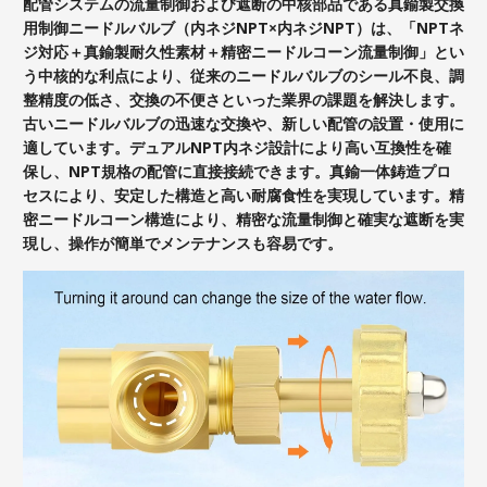
配管システムの流量制御および遮断の中核部品である真鍮製交換
用制御ニードルバルブ（内ネジNPT×内ネジNPT）は、「NPTネ
ジ対応＋真鍮製耐久性素材＋精密ニードルコーン流量制御」とい
う中核的な利点により、従来のニードルバルブのシール不良、調
整精度の低さ、交換の不便さといった業界の課題を解決します。
古いニードルバルブの迅速な交換や、新しい配管の設置・使用に
適しています。デュアルNPT内ネジ設計により高い互換性を確
保し、NPT規格の配管に直接接続できます。真鍮一体鋳造プロ
セスにより、安定した構造と高い耐腐食性を実現しています。精
密ニードルコーン構造により、精密な流量制御と確実な遮断を実
現し、操作が簡単でメンテナンスも容易です。