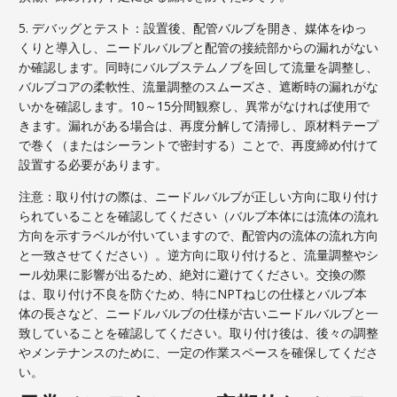
5. デバッグとテスト：設置後、配管バルブを開き、媒体をゆっ
くりと導入し、ニードルバルブと配管の接続部からの漏れがない
か確認します。同時にバルブステムノブを回して流量を調整し、
バルブコアの柔軟性、流量調整のスムーズさ、遮断時の漏れがな
いかを確認します。10～15分間観察し、異常がなければ使用で
きます。漏れがある場合は、再度分解して清掃し、原材料テープ
で巻く（またはシーラントで密封する）ことで、再度締め付けて
設置する必要があります。
注意：取り付けの際は、ニードルバルブが正しい方向に取り付け
られていることを確認してください（バルブ本体には流体の流れ
方向を示すラベルが付いていますので、配管内の流体の流れ方向
と一致させてください）。逆方向に取り付けると、流量調整やシ
ール効果に影響が出るため、絶対に避けてください。交換の際
は、取り付け不良を防ぐため、特にNPTねじの仕様とバルブ本
体の長さなど、ニードルバルブの仕様が古いニードルバルブと一
致していることを確認してください。取り付け後は、後々の調整
やメンテナンスのために、一定の作業スペースを確保してくださ
い。