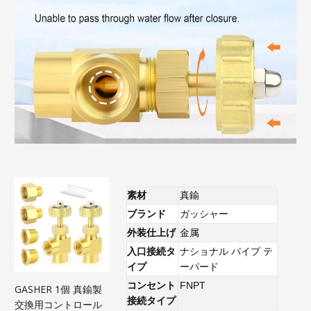
素材
真鍮
ブランド
ガッシャー
外装仕上げ
金属
入口接続タ
ナショナル パイプ テ
イプ
ーパード
コンセント
FNPT
GASHER 1個 真鍮製
接続タイプ
交換用コントロール