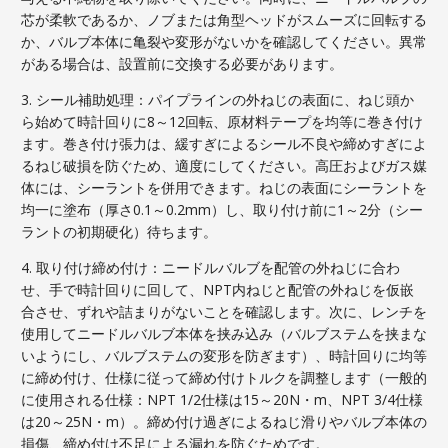
芯が柔軟であるか、ノブまたは角型ヘッドがスムーズに回転する
か、バルブ本体に亀裂や変形がないかを確認してください。異常
がある場合は、設置前に交換する必要があります。
3. シール補助処理：パイプラインの外ねじの表面に、ねじ頭か
ら始めて時計回りに8～12回転、原材料テープを均等に巻き付け
ます。巻き付け張力は、緩すぎによるシール不良や締めすぎによ
るねじ破損を防ぐため、適度にしてください。高圧およびガス媒
体には、シーラントを併用できます。ねじの表面にシーラントを
均一に塗布（厚さ0.1～0.2mm）し、取り付け前に1～2分（シー
ラントの初期硬化）待ちます。
4. 取り付け締め付け：ニードルバルブを配管の外ねじに合わ
せ、手で時計回りに回して、NPT内ねじと配管の外ねじを仮嵌
合させ、ずれや詰まりがないことを確認します。次に、レンチを
使用してニードルバルブ本体を挟み込み（バルブステムを挟まな
いようにし、バルブステムの変形を防ぎます）、時計回りに均等
に締め付け、仕様に従って締め付けトルクを調整します（一般的
に使用される仕様：NPT 1/2仕様は15～20N・m、NPT 3/4仕様
は20～25N・m）。締め付け過ぎによるねじ滑りやバルブ本体の
損傷、締め付け不足による漏れを防ぐためです。