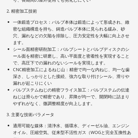
2. 精密加工技術
一体鍛造プロセス：バルブ本体は鍛造によって形成され、緻
密な組織構造を持ち、鋳造バルブ本体に見られる緩み、砂
穴、漏れなどの欠陥を排除し、圧力安定性を大幅に向上させ
ます。
シール面精密研削加工：バルブシートとバルブディスクのシ
ール面を精密に研磨し、高い平面度と密着性を実現すること
で、高圧下での漏れのないシールを実現します。
CNC精密加工によるねじ山：精密で均一な内ねじ、均一な歯
深さ、しっかりとした接続、強力な取り付けシール、滑りや
漏れが起こりにくい
バルブステムねじの精密フライス加工：バルブステムの伝達
ねじは滑らかで精密であり、昇降が均一で、開閉時に詰まり
やずれがなく、微調整精度が向上します。
3. 主要な技術パラメータ
適用可能な媒体：清浄水、循環水、ディーゼル油、エンジン
オイル、圧縮空気、従来型不活性ガス（WOGと完全互換性あ