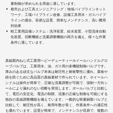
量制御が求められる用途に適しています。
都市および工具エンジニアリング：地域パイプラインネット
ワーク、工場パイプライン改修、設備工具用水・ガスパイプ
ラインの適合、容易な設置、簡単なメンテナンス、高い費用
対効果
軽工業用設備システム：洗浄装置、給水装置、小型流体自動
化装置。切断機能と流量調整機能の両方を備え、様々な作業
条件に適しています。
真鍮製内ねじ式工業用ヘビーデューティーホイールハンドルグロ
ーブバルブは、工業用水、油、ガス用の多機能制御バルブです。
厚みのある頑丈なバルブ本体は耐圧性と耐衝撃性に優れ、腐食や
錆を防ぐために高品質の真鍮素材で作られています。ホイールハ
ンドルは操作が簡単で、正確な流量調整が可能で、強制一方向シ
ールにより漏れのない切断を実現します。ボールバルブと比較し
て、電圧の安定化、電流の制限、流量の正確な制御を可能にする
独自の直線調整機能を備えています。一般的な軽量銅製バルブと
比較して、耐圧性が高く、耐用年数が長く、作業条件への適応性
も優れています。設置が簡単で、メンテナンスが容易で、複数の