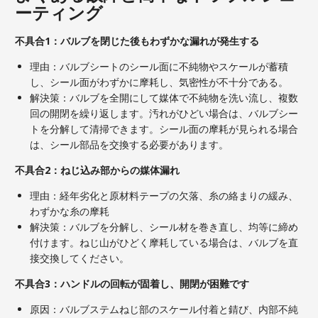
ーティング
不具合1：バルブを閉じた後もわずかな漏れが発生する
理由：バルブシートのシール面に不純物やスケールが蓄積
し、シール面がわずかに摩耗し、気密性が不十分である。
解決策：バルブを全開にして媒体で不純物を洗い流し、複数
回の開閉を繰り返します。汚れがひどい場合は、バルブシー
トを分解して清掃できます。シール面の摩耗が見られる場合
は、シール部品を交換する必要があります。
不具合2：ねじ込み部からの媒体漏れ
理由：経年劣化と原材料テープの欠落、糸の絡まりの緩み、
わずかな糸の摩耗
解決策：バルブを分解し、シール材を巻き直し、均等に締め
付けます。ねじ山がひどく摩耗している場合は、バルブを直
接交換してください。
不具合3：ハンドルの回転が固着し、開閉が困難です
原因：バルブステムねじ部のスケール付着と錆び、内部不純