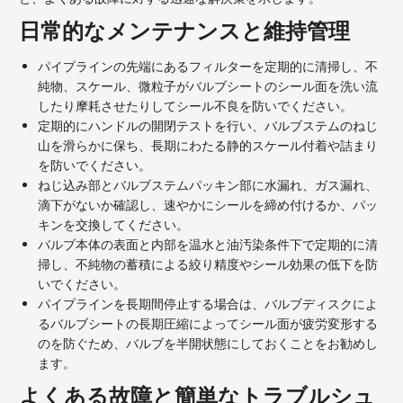
日常的なメンテナンスと維持管理
パイプラインの先端にあるフィルターを定期的に清掃し、不
純物、スケール、微粒子がバルブシートのシール面を洗い流
したり摩耗させたりしてシール不良を防いでください。
定期的にハンドルの開閉テストを行い、バルブステムのねじ
山を滑らかに保ち、長期にわたる静的スケール付着や詰まり
を防いでください。
ねじ込み部とバルブステムパッキン部に水漏れ、ガス漏れ、
滴下がないか確認し、速やかにシールを締め付けるか、パッ
キンを交換してください。
バルブ本体の表面と内部を温水と油汚染条件下で定期的に清
掃し、不純物の蓄積による絞り精度やシール効果の低下を防
いでください。
パイプラインを長期間停止する場合は、バルブディスクによ
るバルブシートの長期圧縮によってシール面が疲労変形する
のを防ぐため、バルブを半開状態にしておくことをお勧めし
ます。
よくある故障と簡単なトラブルシュ