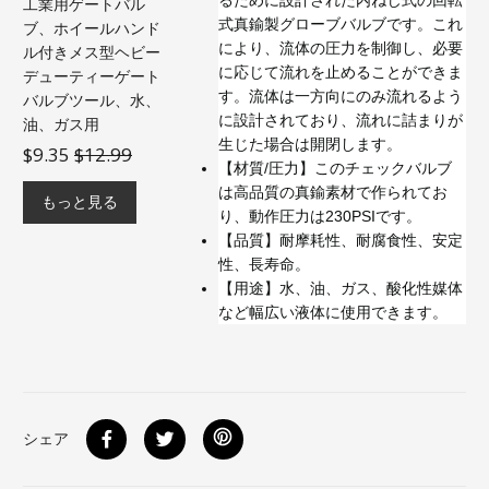
工業用ゲートバル
式真鍮製グローブバルブです。これ
ブ、ホイールハンド
により、流体の圧力を制御し、必要
ル付きメス型ヘビー
に応じて流れを止めることができま
デューティーゲート
す。流体は一方向にのみ流れるよう
バルブツール、水、
に設計されており、流れに詰まりが
油、ガス用
生じた場合は開閉します。
$9.35
$12.99
【材質/圧力】このチェックバルブ
は高品質の真鍮素材で作られてお
もっと見る
り、動作圧力は230PSIです。
【品質】耐摩耗性、耐腐食性、安定
性、長寿命。
【用途】水、油、ガス、酸化性媒体
など幅広い液体に使用できます。
シェア