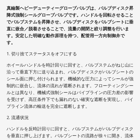
真鍮製ヘビーデューティーグローブバルブは、バルブディスク昇
降式強制シールグローブバルブです。ハンドルを回転させること
でバルブステムを昇降させ、バルブディスクをバルブシートに垂
直に嵌合／脱着させることで、流量の開閉と絞り調整を行いま
す。安定した明確な動作原理を持つ、配管用一方向制御弁で
す。
1. 切り捨てステータスをオフにする
ホイールハンドルを時計回りに回すと、バルブステムがねじ山に
沿って垂直下方に送り込まれ、バルブディスクがバルブシートの
シール面に押し付けられます。機械的な圧力によってシールが強
制的に嵌合し、流体の流れが遮断されます。フローティングシー
ルとは異なり、機械式強制シールはパイプラインの圧力差の影響
を受けず、高圧条件下でも漏れのない確実な遮断を実現し、パイ
プライン流体の輸送を完全に遮断します。
2. 流通状況
ハンドルを反時計回りに回すと、バルブステムがバルブディスク
を垂直に押し上げます。バルブシートの流路が徐々に開き、流体