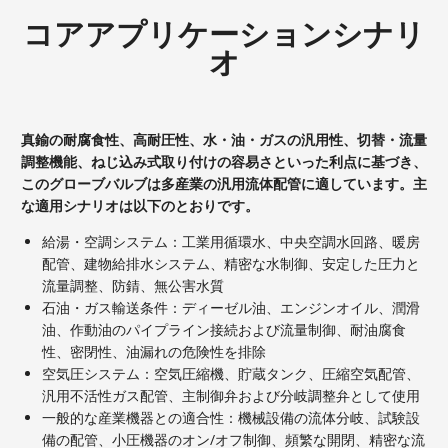
コアアプリケーションシナリ
オ
真鍮の耐腐食性、高耐圧性、水・油・ガスの汎用性、切替・流量
調整機能、ねじ込み式取り付けの容易さといった利点に基づき、
このグローブバルブは多産業の汎用流体配管に適しています。主
な適用シナリオは以下のとおりです。
給湯・空調システム：工業用循環水、中央空調水回路、暖房
配管、建物給排水システム、精密な水制御、安定した圧力と
流量調整、防錆、無公害水質
石油・ガス輸送条件：ディーゼル油、エンジンオイル、潤滑
油、作動油のパイプライン接続および流量制御、耐油腐食
性、密閉性、油漏れの危険性を排除
空気圧システム：空気圧縮機、貯蔵タンク、圧縮空気配管、
汎用不活性ガス配管、主制御弁および分岐調整弁として使用
一般的な産業機器との適合性：機械設備の流体分岐、試験設
備の配管、小圧機器のオン/オフ制御、頻繁な開閉、精密な流