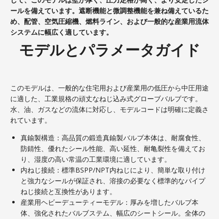
ールを備えています。遮断機能と微調整機能を兼ね備えているた
め、配管、空気圧縮機、燃料ライン、および一般的な産業用流体
システムに幅広く適しています。
モデルとパラメータガイド
このモデルは、一般的な住宅用および産業用の低圧から中圧用途
に適した、工業規格の頑丈なねじ込み式グローブバルブです。
水、油、ガスなどの流体に対応し、モデルコードは明確に定義さ
れています。
真鍮製構造：高品質の鍛造真鍮製バルブ本体は、耐腐食性、
防錆性、優れたシール性能、高い延性、耐亀裂性を備えてお
り、湿度の高い常温の工業環境に適しています。
内ねじ接続：標準BSPP/NPT内ねじにより、簡単な取り付け
と強力なシールが保証され、溶接の必要なく標準的なパイプ
ねじ接続と互換性があります。
産業用ヘビーデューティーモデル：厚みを増したバルブ本
体、強化されたバルブステム、幅広のシートシール。全体の