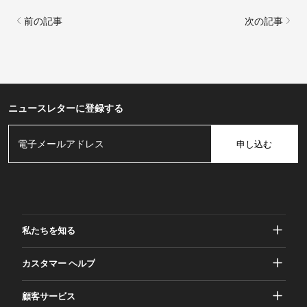
前の記事
次の記事
ニュースレターに登録する
申し込む
私たちを知る
ガッシャーについて
カスタマー ヘルプ
プライバシーとセキュリティ
ヘルプとよくある質問
顧客サービス
規約と条件