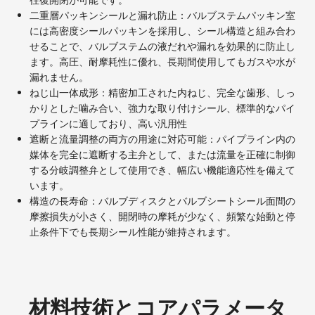
二重層パッキンシールと漏れ防止：バルブステムパッキン室
には高密度シールパッキンを採用し、シール構造と組み合わ
せることで、バルブステムの液だれや漏れを効果的に防止し
ます。高圧、耐摩耗性に優れ、長期間使用してもガスや水が
漏れません。
ねじ山一体成形：精密加工された内ねじ、完全な歯形、しっ
かりとした噛み合い、強力な取り付けシール、標準的なパイ
プラインに適しており、高い汎用性
遮断と流量調整の両方の用途に対応可能：パイプライン内の
媒体を完全に遮断する主弁として、または流量を正確に制御
する分岐調整弁として使用でき、幅広い機能適応性を備えて
います。
構造の長寿命：バルブディスクとバルブシートシール面間の
摩擦損失が小さく、開閉時の摩耗が少なく、頻繁な始動と停
止条件下でも長期シール性能が維持されます。
材料技術とコアパラメータ