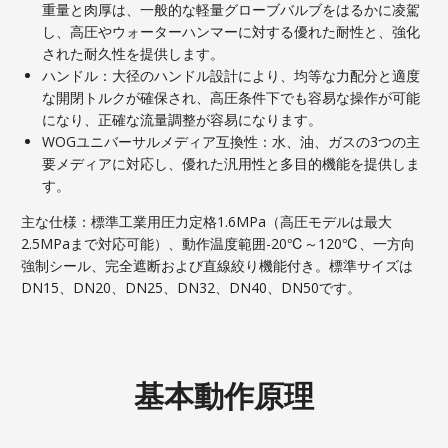
重量と肉厚は、一般的な軽量グローブバルブをはるかに凌駕
し、高圧やウォーターハンマーに対する優れた耐性と、強化
された耐久性を提供します。
ハンドル：大径のハンドル設計により、均等な力配分と適度
な開閉トルクが確保され、高圧条件下でも容易な操作が可能
になり、正確な流量調整が容易になります。
WOGユニバーサルメディア互換性：水、油、ガスの3つの主
要メディアに対応し、優れた汎用性と多目的機能を提供しま
す。
主な仕様：標準工業用圧力定格1.6MPa（高圧モデルは最大
2.5MPaまで対応可能）、動作温度範囲-20℃～120℃、一方向
強制シール、完全遮断および直線絞り機能付き。標準サイズは
DN15、DN20、DN25、DN32、DN40、DN50です。
基本動作原理