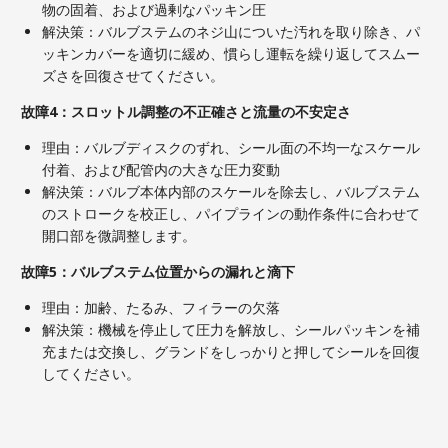
物の固着、および過剰なパッキン圧
解決策：バルブステムのネジ山についた汚れを取り除き、パ
ッキンカバーを適切に緩め、慣らし運転を繰り返してスムー
ズさを回復させてください。
故障4：スロットル調整の不正確さと流量の不安定さ
理由：バルブディスクのずれ、シール面の不均一なスケール
付着、および配管内の大きな圧力変動
解決策：バルブ本体内部のスケールを除去し、バルブステム
のストロークを校正し、パイプラインの動作条件に合わせて
開口部を微調整します。
故障5：バルブステム位置からの漏れと滴下
理由：加齢、たるみ、フィラーの欠落
解決策：機械を停止して圧力を解放し、シールパッキンを補
充または交換し、グランドをしっかりと押してシールを回復
してください。