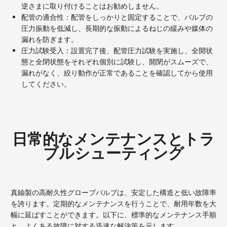
逆さまに取り付けることはお勧めしません。
配管の適合性：配管をしっかりと固定することで、バルブの
圧力振動を低減し、長期的な振動によるねじの緩みや媒体の
漏れを防ぎます。
圧力試験受入：設置完了後、配管圧力試験を実施し、全開状
態と全閉状態をそれぞれ個別に試験し、開閉がスムーズで、
漏れがなく、絞り動作が正常であることを確認してから使用
してください。
日常的なメンテナンスとトラ
ブルシューティング
真鍮製の高耐久性グローブバルブは、安定した構造と低い故​​障率
を誇ります。定期的なメンテナンスを行うことで、耐用年数を大
幅に延ばすことができます。以下に、標準的なメンテナンス手順
と、よくある故障に対する迅速な解決策を示します。