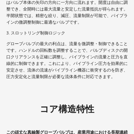
はバルブ本体の矢印の方向に一方向に流れます。開度は自由に調
整でき、全開時には最大流量と安定した流量抵抗が得られます。
半開状態では、精密な絞り、減圧、流量制限が可能で、パイプラ
インの微調整制御に最適なバルブです。
3. スロットリング制御ロジック
グローブバルブの最大の利点は、流量を微調整・制御できること
です。ハンドルの回転数を調整することで、バルブディスクの開
口クリアランスを正確に調整し、パイプラインの流量と圧力を直
線的に制御できます。これにより、パイプライン圧力を効果的に
安定させ、流体の流速がパイプライン機器に衝突するのを防ぎ、
圧力安定化と流量制限が必要な流体条件に対応できます。
コア構造特性
この頑丈な真鍮製グローブバルブは、産業用途における長期連続