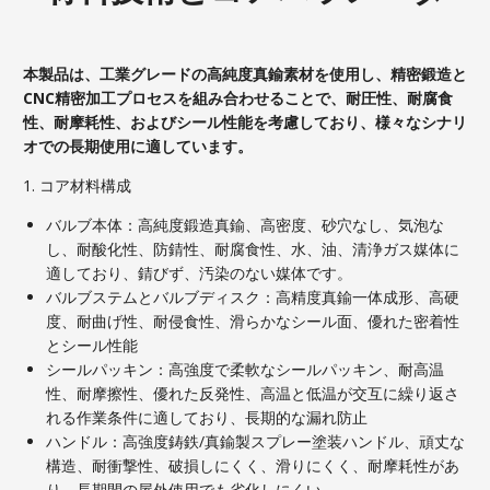
本製品は、工業グレードの高純度真鍮素材を使用し、精密鍛造と
CNC精密加工プロセスを組み合わせることで、耐圧性、耐腐食
性、耐摩耗性、およびシール性能を考慮しており、様々なシナリ
オでの長期使用に適しています。
1. コア材料構成
バルブ本体：高純度鍛造真鍮、高密度、砂穴なし、気泡な
し、耐酸化性、防錆性、耐腐食性、水、油、清浄ガス媒体に
適しており、錆びず、汚染のない媒体です。
バルブステムとバルブディスク：高精度真鍮一体成形、高硬
度、耐曲げ性、耐侵食性、滑らかなシール面、優れた密着性
とシール性能
シールパッキン：高強度で柔軟なシールパッキン、耐高温
性、耐摩擦性、優れた反発性、高温と低温が交互に繰り返さ
れる作業条件に適しており、長期的な漏れ防止
ハンドル：高強度鋳鉄/真鍮製スプレー塗装ハンドル、頑丈な
構造、耐衝撃性、破損しにくく、滑りにくく、耐摩耗性があ
り、長期間の屋外使用でも劣化しにくい