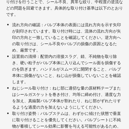
り付けを行うことで、シール不良、異常な絞り、中程度の逆流な
どの問題を回避できます。具体的な取り付け基準は以下のとおり
です。
流れ方向の確認：バルブ本体の表面には流れ方向を示す矢印
が刻印されています。取り付け時には、流体の流れ方向が矢
印の方向と一致していることを確認してください。逆方向へ
の取り付けは、シール不良やバルブの損傷の原因となるた
め、厳禁です。
設置前の清掃：配管内の溶接スラグ、錆、不純物を取り除
き、硬い粒子がバルブ本体に入り込んでシール面を損傷する
のを防ぎます。ハンドルがスムーズに開閉すること、バルブ
本体に損傷がないこと、ねじ山が損傷していないことを確認
します。
ねじシール取り付け：ねじ部に適切な量の原材料テープまた
はシールガスケットを巻き付け、均等に締め付け、適度な力
を加え、真鍮製バルブ本体が割れたり、ねじ部がずれたりす
るような過度の力を加えないようにしてください。
取り付け姿勢：バルブステムは、わずかに傾けた状態で垂直
に取り付けることを優先してください。バルブシートに不純
物が蓄積してシール効果に影響を与える可能性があるため、