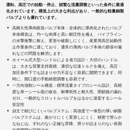
運転、高圧での始動・停止、頻繁な流量調整といった条件に最適
化されています。構造上の大きな利点があり、一般的な軽量銅製
バルブよりも優れています。
高耐久性厚肉鍛造バルブ本体：全体的に厚肉化されたバルブ
本体構造は、均一な肉厚と高い耐圧性を備え、パイプライン
の水撃衝撃に耐え、変形や破裂しにくく、産業用高圧始動停
止作業条件に適しており、通常の薄肉バルブ本体の膨張や漏
れなどの問題を解消します。
ホイール式大型ハンドルによる省力設計：大径のハンドル
は、大きな荷重支持面積、適切な伝達トルクを備え、高圧・
加圧条件下でも詰まりや力不足なく容易に開閉できます。同
時に、開口度の手動精密調整も容易です。
一方向強制シール構造：標準流量タイプのシール設計、高精
度な単一シール面の嵌合、耐摩耗性と耐久性、閉鎖後の漏れ
ゼロ、一般的なスロットルバルブをはるかに凌駕するシール
安定性
頑丈で錆びにくいバルブステム：高強度で一体型の厚い銅製
バルブステムは、曲がりにくく変形しにくく、精密で滑らか
なねじ山、ずれのない正確な昇降、滑りや詰まりのない長期
往復開閉が可能です。