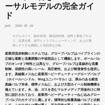
ーサルモデルの完全ガイ
ド
Jack
2026 - 05 - 26
モデルガイド、動作原理、構造的特徴、材料と製造プロセ
ス、設置仕様、保守とトラブルシューティング、および適
用シナリオを網羅した包括的な分析。
産業用流体制御システムでは、グローブバルブはパイプラインの
正確な遮断と流量調整の中核部品として機能します。ボールバル
ブのオン/オフ特性とは異なり、グローブバルブは直線的な流量
制御、信頼性の高いシール、高圧耐性、および耐侵食性を提供し
ます。真鍮製メスねじ産業用ヘビーデューティーグローブバルブ
（ホイールハンドル、Wogユニバーサル）は、厚みのある鍛造
真鍮バルブ本体、標準メスねじ、および大型ホイール制御機構を
備えています。水、油、ガスを含むマルチメディア用途向けに特
別に設計されており、産業用ヘビーデューティーねじ込みグロー
ブバルブのカテゴリに属します。標準的な軽量真鍮バルブと比較
して、このモデルは壁が厚く、圧力定格が高く、より安定したシ