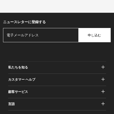
ニュースレターに登録する
申し込む
私たちを知る
ガッシャーについて
カスタマー ヘルプ
プライバシーとセキュリティ
ヘルプとよくある質問
顧客サービス
規約と条件
ご注文
マーケティング活動
返品と返金
言語
お問い合わせ
アイデアとアドバイス
配送料とポリシー
Português