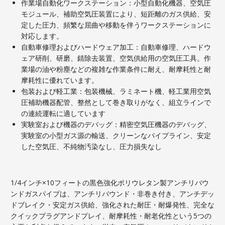
作業場自動化ワークステーション：小型自動化機器、空気圧
モジュール、補助空気圧装置により、短距離のガス供給、安
定した圧力、頻繁な屈曲や移動を伴うワークステーションに
対応します。
自動車修理およびハードウェア加工：自動車修理、ハードウ
ェア研削、研磨、錆除去装置、空気供給用の空気圧工具。作
業場の油や粉塵などの複雑な作業条件に耐え、耐摩耗性と耐
摩耗性に優れています。
包装および軽工業：包装機械、ラミネート機、軽工業用空気
圧補助機器配管、整然として巻き取りがなく、組立ラインで
の連続運転に適しています
実験室および機器のデバッグ：精密空気圧機器のデバッグ、
実験室の小型ガス源の輸送、クリーンなパイプライン、安定
した空気圧、不純物汚染なし、圧力損失なし
1/4インチ×10フィートの黒色強化ポリウレタン製アンチリバウ
ンドガスパイプは、アンチリバウンド・非巻き付き、アンチデッ
ドブレイク・安定ガス供給、強化された耐圧・耐爆発性、完全な
クイックプラグアンドプレイ、耐摩耗性・耐老化性という5つの