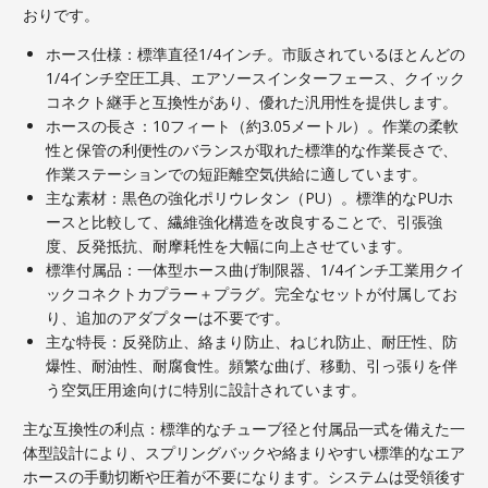
おりです。
ホース仕様：標準直径1/4インチ。市販されているほとんどの
1/4インチ空圧工具、エアソースインターフェース、クイック
コネクト継手と互換性があり、優れた汎用性を提供します。
ホースの長さ：10フィート（約3.05メートル）。作業の柔軟
性と保管の利便性のバランスが取れた標準的な作業長さで、
作業ステーションでの短距離空気供給に適しています。
主な素材：黒色の強化ポリウレタン（PU）。標準的なPUホ
ースと比較して、繊維強化構造を改良することで、引張強
度、反発抵抗、耐摩耗性を大幅に向上させています。
標準付属品：一体型ホース曲げ制限器、1/4インチ工業用クイ
ックコネクトカプ​​ラー＋プラグ。完全なセットが付属してお
り、追加のアダプターは不要です。
主な特長：反発防止、絡まり防止、ねじれ防止、耐圧性、防
爆性、耐油性、耐腐食性。頻繁な曲げ、移動、引っ張りを伴
う空気圧用途向けに特別に設計されています。
主な互換性の利点：標準的なチューブ径と付属品一式を備えた一
体型設計により、スプリングバックや絡まりやすい標準的なエア
ホースの手動切断や圧着が不要になります。システムは受領後す