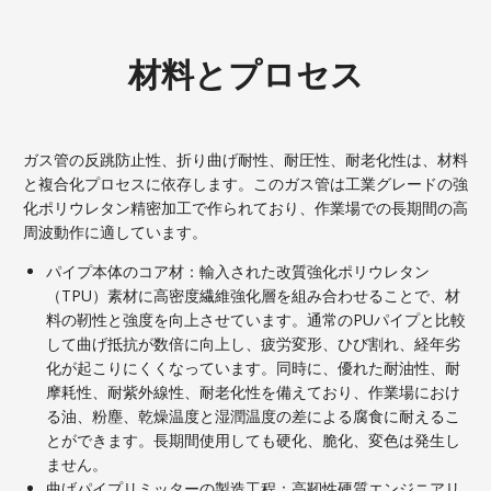
材料とプロセス
ガス管の反跳防止性、折り曲げ耐性、耐圧性、耐老化性は、材料
と複合化プロセスに依存します。このガス管は工業グレードの強
化ポリウレタン精密加工で作られており、作業場での長期間の高
周波動作に適しています。
パイプ本体のコア材：輸入された改質強化ポリウレタン
（TPU）素材に高密度繊維強化層を組み合わせることで、材
料の靭性と強度を向上させています。通常のPUパイプと比較
して曲げ抵抗が数倍に向上し、疲労変形、ひび割れ、経年劣
化が起こりにくくなっています。同時に、優れた耐油性、耐
摩耗性、耐紫外線性、耐老化性を備えており、作業場におけ
る油、粉塵、乾燥温度と湿潤温度の差による腐食に耐えるこ
とができます。長期間使用しても硬化、脆化、変色は発生し
ません。
曲げパイプリミッターの製造工程：高靭性硬質エンジニアリ