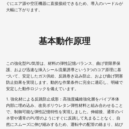
ぐにエア源や空圧機器に直接接続できるため、導入のハードルが
大幅に下がります。
基本動作原理
この強化型PU気管は、材料の弾性記憶バランス、曲げ管限界保
護、および迅速な挿入シール流量誘導という3つのコア原理に基
づいて、安定したガス供給、反跳巻き込み防止、および曲げ閉塞
防止効果を実現します。動的な作業条件に完全に適応し、明確で
安定した動作ロジックを備えています。
1. 強化材による反跳防止成形：高強度繊維強化層をパイプ本体
内部に埋め込み、改良ポリウレタン弾性材料と組み合わせること
で、制御可能な弾性記憶特性を実現しました。伸縮後、通常のバ
ネ管や通常のPU管のようにすぐに反跳して丸まることなく、自
然にスムーズに伸び縮みするため、運転中の配管の絡まり、結び