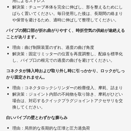
用によるストレス
解決策：チューブ本体を完全に伸ばし、形を整えるためにし
ばらく置いてください。毎日使用した後は、長期間の絡まり
や保管を避けるため、適時に伸ばして整理してください。
パイプの開口部が折れ曲がりやすく、時折空気の供給が途絶える
ことがあります。
理由：曲げ制限装置のずれ、過度の曲げ角度
解決策：固定リミッターの位置を再度調整し、配線を標準化
し、パイプ口の根元での過度の曲げを避けてください。
コネクタが挿入時および取り外し時に引っかかり、ロックがしっ
かり固定されません。
理由：コネクタロックシリンダーの粉塵侵入、摩耗、詰まり
解決策：ジョイント内部の不純物を取り除き、摩耗がひどい
場合は、対応するクイックプラグジョイントアクセサリを交
換してください。
白いパイプの壁とわずかな膨らみ
理由：局所的な長期的な圧壊と圧力過負荷