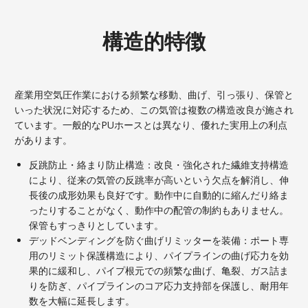
構造的特徴
産業用空気圧作業における頻繁な移動、曲げ、引っ張り、保管と
いった状況に対応するため、この気管は複数の構造改良が施され
ています。一般的なPUホースとは異なり、優れた実用上の利点
があります。
反跳防止・絡まり防止構造：改良・強化された繊維支持構造
により、従来の気管の反跳率が高いという欠点を解消し、伸
長後の成形効果も良好です。動作中に自動的に縮んだり絡ま
ったりすることがなく、動作中の配管の制約もありません。
保管もすっきりとしています。
デッドベンディングを防ぐ曲げリミッターを装備：ポート専
用のリミット保護構造により、パイプラインの曲げ応力を効
果的に緩和し、パイプ根元での頻繁な曲げ、亀裂、ガス詰ま
りを防ぎ、パイプラインのコア応力支持部を保護し、耐用年
数を大幅に延長します。