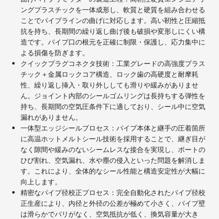
ングプラスチックを一体成形し、軟質と硬質を組み合わせる
ことでパイプラインの曲げに対応します。高い靭性と圧縮抵
抗を持ち、長期間の繰り返し曲げ後も破損や変形しにくい構
造です。パイプ口の根元を正確に制限・保護し、応力集中に
よる損傷を防ぎます。
クイックプラグコネクタ技術：工業グレードの高強度プラス
チック＋金属ロックコア構造、ロック歯の高硬度と耐摩耗
性、繰り返し挿入・取り外ししても滑りや緩みがありませ
ん。ジョイント内部のシールゴムリングは長持ちする弾性を
持ち、長期間の空気圧条件下に適しており、シール中に空気
漏れがありません。
一体型エッジシールプロセス：パイプ本体と継手の圧着箇所
に高温ホットメルトシール技術を採用することで、継ぎ目が
なく隙間や緩みのないシームレスな接合を実現し、ポートの
ひび割れ、空気漏れ、水や塵の侵入といった問題を解消しま
す。これにより、全体的なシール性能と構造安定性が大幅に
向上します。
精密なパイプ径校正プロセス：完全自動化されたパイプ径校
正生産により、内径と外径の公差が極めて小さく、パイプ壁
は滑らかでバリがなく、空気抵抗が低く、換気容量が大き