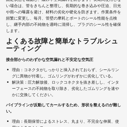
い場合は、管をきちんと整理し、長期的な巻き込みや圧迫、日光
や雨への曝露を避け、材料の劣化や硬化を防ぎます。作業条件を
頻繁に変更し、毎月、管壁の摩耗とポートのシール性能を点検
し、継手内部の不純物を適時に清掃し、プラグのシール性を確保
します。
よくある故障と簡単なトラブルシュ
ーティング
接合部からのわずかな空気漏れと不安定な空気圧
理由：コネクタがしっかりと挿入されておらず、シールリン
グに異物が付着し、ゴムリングがわずかに劣化している。
解決策：圧力解放後、ロックコネクタを抜き差しし、インタ
ーフェースの不純物を取り除き、劣化したゴムリングを速や
かに交換してください。
パイプラインが反動してカールするため、形状を整えるのが難し
い。
理由：長期保管によるストレス、丸まり、不完全な伸展、使