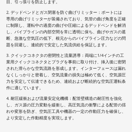
目、引っ張りを防止します。
2. デッドベンドとガス閉塞を防ぐ曲げリミッター：ポートには
専用の曲げリミッターが装備されており、気管の曲げ角度を正確
に制限し、運転中の過度の曲げや圧縮によるデッドベンドを解消
し、パイプラインの内部空間を常に透明に保ち、曲げやガスの遮
断、急激な空気圧の低下、根元からのパイプライン圧力などの問
題を回避し、連続的で安定した気流供給を保証します。
3. クイックコネクタの密閉性と流量誘導：両端に1/4インチの工
業用クイックコネクタとプラグを事前に取り付け、挿入後に密閉
された滑らかな空気流路を形成します。インターフェースは漏れ
なくしっかりと密着し、空気流量の損失は極めて低く、空気源圧
力を安定して伝達できるため、連続および断続的な空気圧運転条
件に適しています。
4. 耐圧緩衝および流量安定化機構：配管壁構造の耐圧性を強化
し、ガス源の圧力変動を緩衝し、高圧気流の衝撃による配管の揺
れや変形を防ぎ、空気圧工具や機器の一定の作動圧力を確保し、
より安定した作動精度を実現します。