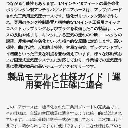
つながる可能性もあります。1/4インチ×10フィートの黒色強化
ポリウレタン製アンチリバウンドエアホースは、アップグレード
された工業用空気圧ホースです。強化ポリウレタン素材で作ら
れ、専用のキンク抑制装置と標準的な1/4インチ工業用クイック
コネクトカップリングおよびプラグを装備したこの製品は、ホー
スの反動や絡まり、キンクによる空気の流れの中断、コネクタの
脱落、摩耗や経年劣化といった根本的な原因に対処します。高い
弾性、曲げ抵抗、反動防止特性、容易な保管、プラグアンドプレ
イ機能といった主要な利点を兼ね備えています。様々な移動式お
よび固定式空気圧システムに対応しており、作業場での空気圧作
業に費用対効果の高いチューブアクセサリーです。
製品モデルと仕様ガイド｜運
用要件に正確に適合
このエアホースは、標準化された工業用グレードの完成品です。
その仕様は、主流の空圧機器に適合するように統一的に設計され
ています。工場出荷時に継手一式が付属しており、二次加工は不
要です。箱から出してすぐに使用できます。主な仕様は以下のと