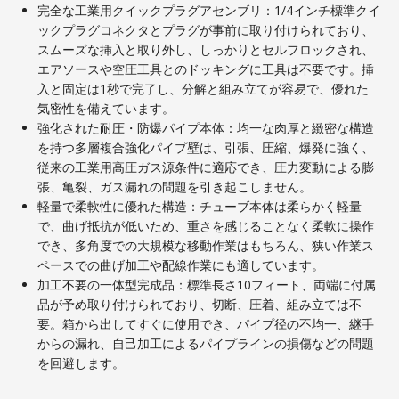
完全な工業用クイックプラグアセンブリ：1/4インチ標準クイ
ックプラグコネクタとプラグが事前に取り付けられており、
スムーズな挿入と取り外し、しっかりとセルフロックされ、
エアソースや空圧工具とのドッキングに工具は不要です。挿
入と固定は1秒で完了し、分解と組み立てが容易で、優れた
気密性を備えています。
強化された耐圧・防爆パイプ本体：均一な肉厚と緻密な構造
を持つ多層複合強化パイプ壁は、引張、圧縮、爆発に強く、
従来の工業用高圧ガス源条件に適応でき、圧力変動による膨
張、亀裂、ガス漏れの問題を引き起こしません。
軽量で柔軟性に優れた構造：チューブ本体は柔らかく軽量
で、曲げ抵抗が低いため、重さを感じることなく柔軟に操作
でき、多角度での大規模な移動作業はもちろん、狭い作業ス
ペースでの曲げ加工や配線作業にも適しています。
加工不要の一体型完成品：標準長さ10フィート、両端に付属
品が予め取り付けられており、切断、圧着、組み立ては不
要。箱から出してすぐに使用でき、パイプ径の不均一、継手
からの漏れ、自己加工によるパイプラインの損傷などの問題
を回避します。