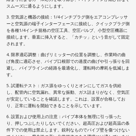
スムーズに通るようにします。
3. 空気源と機器の接続：1/4インチプラグ側をエアコンプレッサ
ーと空気源の端子インターフェースに接続し、クイックプラグ側
を各種1/4インチ規格の空圧工具、空圧バルブ、小型空圧機器に
接続します。垂直に挿入すると、「カチッ」という音がして固定
されます。
4. 限界適応調整：曲げリミッターの位置を調整し、作業時の曲
げ角度に適応させ、パイプ口根部での過度の曲げや引っ張りを回
避し、パイプラインの経路を最適化し、運転時の摩耗を低減しま
す。
5. 試運転テスト：ガス源をゆっくりとオンにしてガスを供給
し、配管内に空気漏れ、異常な振動、ガス詰まりがなく、空気圧
が安定していることを確認します。これは、設置が合格してお
り、正常に運転を開始できることを示しています。
6. 設置および使用上の注意：パイプ本体を無理に引っ張った
り、押しつぶしたりしないでください。超高圧および超高温の条
件下での使用は禁止します。鋭利なものでパイプ壁を傷つけない