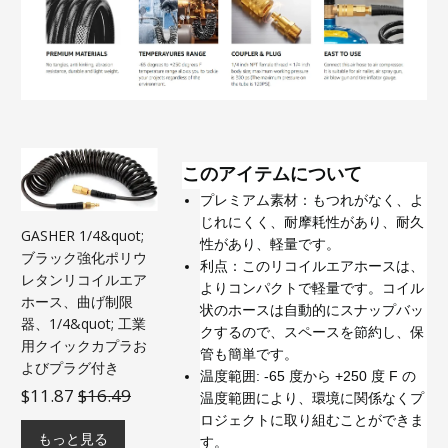
このアイテムについて
プレミアム素材：もつれがなく、よ
じれにくく、耐摩耗性があり、耐久
GASHER 1/4&quot;
性があり、軽量です。
ブラック強化ポリウ
利点：このリコイルエアホースは、
レタンリコイルエア
よりコンパクトで軽量です。コイル
ホース、曲げ制限
状のホースは自動的にスナップバッ
器、1/4&quot; 工業
クするので、スペースを節約し、保
用クイックカプラお
管も簡単です。
よびプラグ付き
温度範囲: -65 度から +250 度 F の
$11.87
$16.49
温度範囲により、環境に関係なくプ
ロジェクトに取り組むことができま
もっと見る
す。