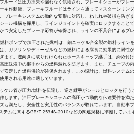
フルードは圧力損失や漏れなく供給され、ブレーキシューがブレ
ーキ作動後、ブレーキフルードはラインを通ってマスターシリン
、ブレーキシステムの動的な変形に対応し、ねじれや破損を防ぎま
シール機構を採用し、ラインジョイントを確実にロックすること
かつ安定したブレーキ応答が確保され、ラインの不具合によるブ
理：燃料ポンプで加圧された燃料は、銅ニッケル合金製の燃料ライン
は、ガソリンやディーゼルなどの燃料による腐食に効果的に耐性
ぎます。逆向きに取り付けられたホースキャップ継手は、締め付
高圧送液中の継手からの燃料漏れを防ぎます。また、チューブの
で安定した燃料供給が確保されます。この設計は、燃料システム
使用される用途に適しています。
ッケル管が圧力/燃料を伝達し、逆さ継手がシールとロックを行う
作します。油圧ブレーキシステムの高圧かつ動的な伝達要件を満
ズも満たし、安全性と実用性のバランスが取れています。自動車ブ
システムに関するGB/T 25348-2010などの関連規格に準拠していま