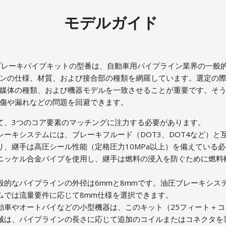
モデルガイド
ブレーキパイプキットの型番は、自動車用パイプライン業界の一般
ンの仕様、材質、および接合部の種類を網羅しています。選定の
媒体の種類、および機器モデルを一致させることが重要です。そ
損傷や漏れなどの問題を回避できます。
て、3つのコア要素のマッチングに注力する必要があります。
レーキシステムには、ブレーキフルード（DOT3、DOT4など）と
り、継手は高圧シール性能（定格圧力10MPa以上）を備えている
ニッケル合金パイプを使用し、継手は燃料の浸入を防ぐために燃料
般的なパイプラインの外径は6mmと8mmです。油圧ブレーキシス
ムでは流量要件に応じて8mm仕様を選択できます。
動車やオートバイなどの小型機器は、このキット（25フィート＋コ
械は、パイプラインの長さに応じて追加のコイルまたはコネクタを