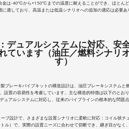
金は-40℃から+150℃までの温度に耐えることができ、ほとん
囲に適しており、高温または低温シナリオへの追加の適応は必要あ
：デュアルシステムに対応、安
れています（油圧／燃料シナリ
す）
金製ブレーキパイプキットの構造設計は、油圧ブレーキシステムと
、設置の容易性を考慮しています。主な構造的特徴は以下のとお
デュアルシステムに対応し、従来のパイプラインの根本的な問題
状チューブ設計で、さまざまな設置シナリオに柔軟に対応：コイル状チ
2メートル）で、実際の設置ニーズに合わせて切断でき、継ぎ目がなく