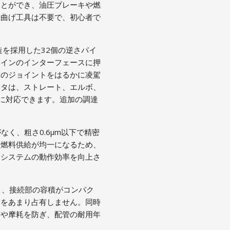
ことができ、油圧ブレーキや燃
な曲げ工具は不要で、初心者で
造を採用した32個の逆さパイ
ラインのインターフェースに押
常のジョイントをはるかに凌駕
クタは、ストレート、エルボ、
に対応できます。追加の調達
。
く、粗さ0.6μm以下で精密
、燃料供給が均一になるため、
、システムの動作効率を向上さ
m）、接続部の容積がコンパク
スをあまり占有しません。同時
突や摩耗を防ぎ、配管の耐用年