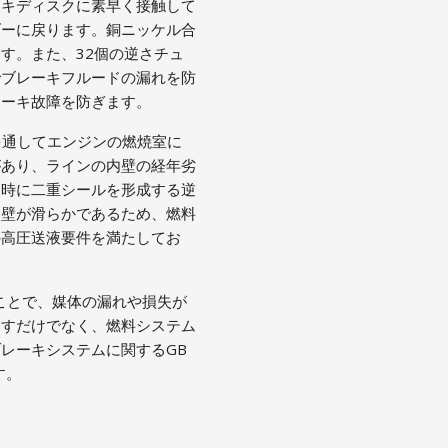
ーキディスクに素早く接触して
ダーに戻ります。銅ニッケル合
す。また、32個の逆さチュ
でブレーキフルードの漏れを防
レーキ故障を防ぎます。
を通してエンジンの燃焼室に
があり、ラインの内壁の経年劣
け時に二重シールを形成する逆
内壁が滑らかであるため、燃料
の高圧送液要件を満たしてお
ことで、媒体の漏れや損失が
たすだけでなく、燃料システム
レーキシステムに関するGB
す。