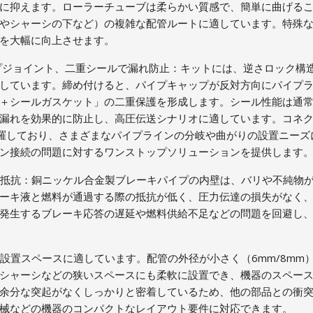
に抑えます。ローラーチューブは柔らかい質感で、簡単に曲げる
やシャーシの下など）の複雑な配管ルートに適しています。特殊
率を大幅に向上させます。
ャップジョイント、二重シールで漏れ防止：キットには、逆さロック構
しています。締め付けると、パイプキャップが反対方向にパイプ
＋シールガスケット」の二重保護を形成します。シール性能は通
漏れを効果的に防止し、高圧伝送シナリオに適しています。コネ
羅しており、さまざまなパイプラインの分岐や曲がりの設置ニーズ
イン接続の問題に対するワンストップソリューションを提供します
達抵抗：銅ニッケル合金製ブレーキパイプの内壁は、バリや不純物がな
ーキ液と燃料が通過する際の抵抗が低く、圧力伝達の損失がなく
発生するブレーキ応答の遅延や燃料供給不足などの問題を回避し
狭い設置スペースに適しています。配管の外径が小さく（6mm/8m
シャーシなどの狭いスペースにも柔軟に設置でき、機器のスペー
余分な突起がなくしっかりと密着しているため、他の部品との衝
機械などの機器のコンパクトなレイアウト要件に対応できます。