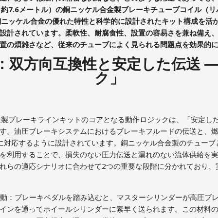
（約7.6メートル）の銅ニッケル合金製ブレーキチューブコイル（
銅ニッケル合金の優れた特性と科学的に設計されたキット構成を活
設計されています。柔軟性、耐腐食性、設置の容易さを兼ね備え
置の煩雑さなど、従来のチューブによく見られる問題点を効果的
：双方向互換性と安定した伝送 ―
ク」
金製ブレーキラインキットのコアとなる動作ロジックは、「安定し
す。油圧ブレーキシステムにおけるブレーキフルードの伝送と、
に対応するように設計されています。銅ニッケル合金製のチューブ
を利用することで、損失のない圧力伝送と漏れのない流体供給を
れらの適応シナリオに合わせて2つの重要な段階に分かれており、
の作動：ブレーキペダルを踏み込むと、マスターシリンダーが高圧ブ
インを通ってホイールシリンダーに素早く送られます。この材料