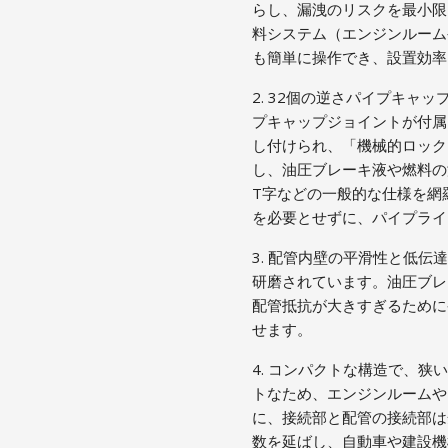
らし、漏洩のリスクを最小限
料システム（エンジンルーム
も簡単に操作でき、設置効
2. 32個の逆さパイプキ
プキャップジョイントが付属
し付けられ、「機械的ロック
し、油圧ブレーキ液や燃料の
T字などの一般的な仕様を網
を必要とせずに、パイプラ
3. 配管内壁の平滑性と低伝
研磨されています。油圧ブレ
配管抵抗が大きすぎるために
せます。
4. コンパクトな構造で、
トなため、エンジンルームや
に、接続部と配管の接続部は
数を延ばし、自動車や建設