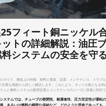
R製25フィート銅ニッケル
キットの詳細解説：油圧
燃料システムの安全を守
ルガイド、構造上の特徴、材料と製造、設置、メンテナンス、トラブル
の主要な側面から詳しく解説します。これにより、キットの核となる利
テムと燃料システムの配管設置とメンテナンスのニーズに容易に対応で
システムでは、チューブの密閉性、耐腐食性、圧力安定性が運転
達、あるいは燃料の精密な供給など、どのような用途であっても