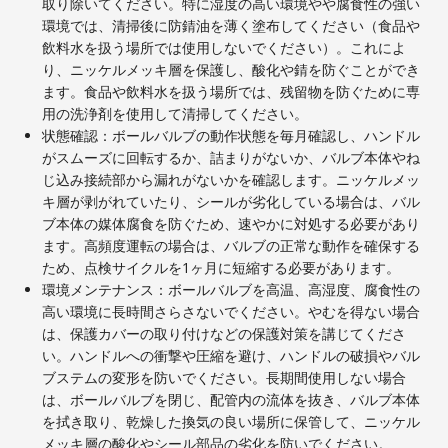
取り除いてください。特に湿度の高い環境やや腐食性の強い
環境では、清掃後に防錆油を薄く塗布してください（食品や
飲料水を扱う場所では使用しないでください）。これによ
り、ニッケルメッキ層を保護し、酸化や錆を防ぐことができ
ます。食品や飲料水を扱う場所では、残留物を防ぐために専
用の洗浄剤を使用して清掃してください。
状態確認：ボールバルブの動作状態を毎月確認し、ハンドル
がスムーズに回転するか、詰まりがないか、バルブ本体やね
じ込み接続部から漏れがないかを確認します。ニッケルメッ
キ層が剥がれていたり、シールが劣化している場合は、バル
ブ本体の媒体腐食を防ぐため、速やかに対処する必要があり
ます。高頻度運転の場合は、バルブの正常な動作を確保する
ため、点検サイクルを1ヶ月に短縮する必要があります。
環境メンテナンス：ボールバルブを高温、高湿度、腐食性の
高い環境に長時間さらさないでください。やむを得ない場合
は、保護カバーの取り付けなどの保護対策を講じてくださ
い。ハンドルへの衝撃や圧縮を避け、ハンドルの破損やバル
ブステムの変形を防いでください。長期間使用しない場合
は、ボールバルブを閉じ、配管内の流体を抜き、バルブ本体
を拭き取り、乾燥した換気の良い場所に保管して、ニッケル
メッキ層の酸化やシール部品の劣化を防いでください。