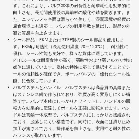
す。これにより、バルブ本体の耐食性と耐摩耗性を効果的に
向上させ、長期間使用後の真鍮材の酸化や錆を防ぎます。ま
た、ニッケルメッキ面は滑らかで美しく、湿潤環境や軽度の
腐食環境にも適応し、バルブの耐用年数を延ばし、製品の外
観と質感を向上させます。
シール部品：FKMまたはPTFE製のシール部品を使用しま
す。FKMは耐熱性（長期使用温度-20～120℃）、耐油性に
優れ、シール性能も良好で、様々な媒体に適しています。
PTFEシールは耐腐食性が高く、弱酸性および弱アルカリ性の
媒体に適しています。媒体の特性に応じて選択することでシ
ールの信頼性を確保でき、ボールバルブの「優れたシール性
能」に合致しています。
バルブステムとハンドル：バルブステムは高品質の真鍮また
はステンレス鋼で作られており、強度が高く変形しにくい構
造です。バルブ本体にしっかりとフィットし、ハンドルの回
転力を効果的に伝達してボールを正確に回転させます。ハン
ドルは真鍮一体成型で、バルブステムにしっかりと接続され
ており、脱落しにくい構造です。同時に、表面には滑り止め
加工が施されており、操作感を向上させ、実用性と耐久性の
バランスが取れています。