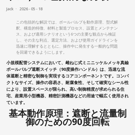
Jack
2026 - 05 - 18
この包括的な解説では、ボールバルブを動作原理、型式解
釈、構造的特徴、材料と製造プロセス、設置とメンテナン
ス、および適用シナリオという6つの主要な観点から検証
し、その主な利点、選定方法、および使用ガイドラインを
迅速に理解するとともに、操作中に発生する一般的な問題
を回避できるようにします。
小規模配管システムにおいて、雌ねじ式ミニニッケルメッキ真鍮
ボールバルブ遮断スイッチ（90度操作ハンドル）は、迅速な流
体遮断と精密な制御を実現するコアコンポーネントです。コンパ
クトなサイズ、操作の容易さ、耐腐食性、そして確実なシール性
により、設置スペースが限られ、高い制御精度が求められる住
宅、産業用小型機器、精密計測機器などの用途で幅広く使用され
ています。
基本動作原理：遮断と流量制
御のための90度回転