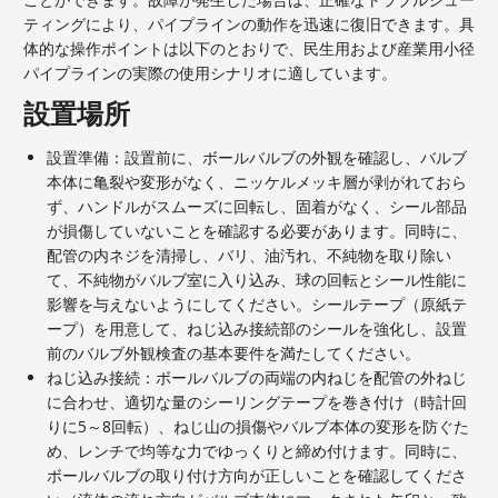
ティングにより、パイプラインの動作を迅速に復旧できます。具
体的な操作ポイントは以下のとおりで、民生用および産業用小径
パイプラインの実際の使用シナリオに適しています。
設置場所
設置準備：設置前に、ボールバルブの外観を確認し、バルブ
本体に亀裂や変形がなく、ニッケルメッキ層が剥がれておら
ず、ハンドルがスムーズに回転し、固着がなく、シール部品
が損傷していないことを確認する必要があります。同時に、
配管の内ネジを清掃し、バリ、油汚れ、不純物を取り除い
て、不純物がバルブ室に入り込み、球の回転とシール性能に
影響を与えないようにしてください。シールテープ（原紙テ
ープ）を用意して、ねじ込み接続部のシールを強化し、設置
前のバルブ外観検査の基本要件を満たしてください。
ねじ込み接続：ボールバルブの両端の内ねじを配管の外ねじ
に合わせ、適切な量のシーリングテープを巻き付け（時計回
りに5～8回転）、ねじ山の損傷やバルブ本体の変形を防ぐた
め、レンチで均等な力でゆっくりと締め付けます。同時に、
ボールバルブの取り付け方向が正しいことを確認してくださ