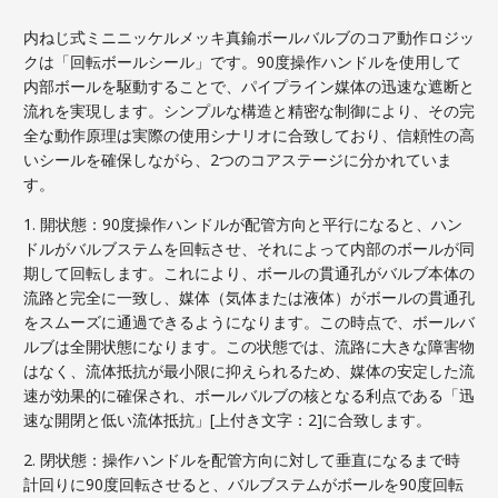
内ねじ式ミニニッケルメッキ真鍮ボールバルブのコア動作ロジッ
クは「回転ボールシール」です。90度操作ハンドルを使用して
内部ボールを駆動することで、パイプライン媒体の迅速な遮断と
流れを実現します。シンプルな構造と精密な制御により、その完
全な動作原理は実際の使用シナリオに合致しており、信頼性の高
いシールを確保しながら、2つのコアステージに分かれていま
す。
1. 開状態：90度操作ハンドルが配管方向と平行になると、ハン
ドルがバルブステムを回転させ、それによって内部のボールが同
期して回転します。これにより、ボールの貫通孔がバルブ本体の
流路と完全に一致し、媒体（気体または液体）がボールの貫通孔
をスムーズに通過できるようになります。この時点で、ボールバ
ルブは全開状態になります。この状態では、流路に大きな障害物
はなく、流体抵抗が最小限に抑えられるため、媒体の安定した流
速が効果的に確保され、ボールバルブの核となる利点である「迅
速な開閉と低い流体抵抗」[上付き文字：2]に合致します。
2. 閉状態：操作ハンドルを配管方向に対して垂直になるまで時
計回りに90度回転させると、バルブステムがボールを90度回転