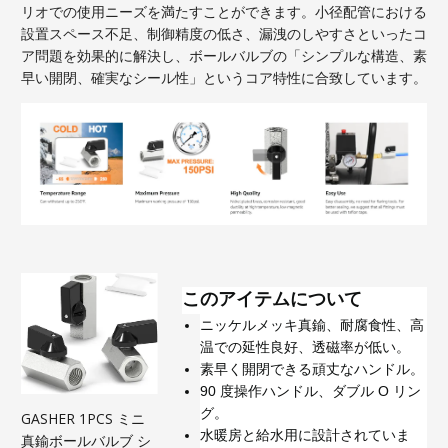
リオでの使用ニーズを満たすことができます。小径配管における
設置スペース不足、制御精度の低さ、漏洩のしやすさといったコ
ア問題を効果的に解決し、ボールバルブの「シンプルな構造、素
早い開閉、確実なシール性」というコア特性に合致しています。
このアイテムについて
ニッケルメッキ真鍮、耐腐食性、高
温での延性良好、透磁率が低い。
素早く開閉できる頑丈なハンドル。
90 度操作ハンドル、ダブル O リン
グ。
GASHER 1PCS ミニ
水暖房と給水用に設計されていま
真鍮ボールバルブ シ