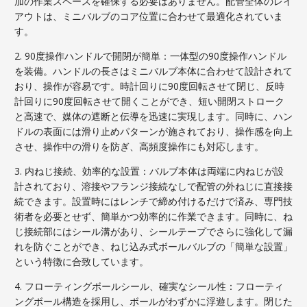
加の作業スペースを確保する必要はありません。配管全体のレイ
アウトは、ミニバルブのコア位置に合わせて最適化されていま
す。
2. 90度操作ハンドルで開閉が簡単：一体型の90度操作ハンドル
を装備。ハンドルの長さはミニバルブ本体に合わせて設計されて
おり、操作が容易です。時計回りに90度回転させて閉じ、反時
計回りに90度回転させて開くことができ、短い開閉ストローク
と高速で、媒体の遮断と伝導を迅速に実現します。同時に、ハン
ドルの表面には滑り止めパターンが施されており、操作感を向上
させ、操作中の滑りを防ぎ、高頻度操作にも対応します。
3. 内ねじ接続、効率的な設置：バルブ本体は両端に内ねじが設
計されており、溶接やフランジ接続なしで配管の外ねじに直接接
続できます。設置時にはレンチで締め付けるだけで済み、専門技
術者を必要とせず、簡単かつ効率的に作業できます。同時に、ね
じ接続部にはシール溝があり、シールテープでさらに強化して漏
れを防ぐことができ、ねじ込み式ボールバルブの「簡単な設置」
という特徴に合致しています。
4. フローティングボールシール、確実なシール性：フローティ
ングボール構造を採用し、ボールがわずかに浮遊します。閉じた