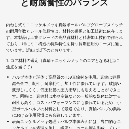
と耐腐食性のバランス
内ねじ式ミニニッケルメッキ真鍮ボールバルブグローブスイッチ
の耐用年数とシール信頼性は、材料の選択と加工技術に依存しま
す。本製品は工業グレードの高品質材料と精密加工技術で作られ
ており、特にミニ構造の特殊特性を持つ長期使用のニーズに適し
ています。詳細は以下のとおりです。
1. コア材料の選定（真鍮＋ニッケルメッキのコアとなる利点に
焦点を当てて）
バルブ本体と球体：高品質のH59真鍮材を使用。真鍮は銅亜
鉛合金で、靭性、耐摩耗性、加工性に優れています。破損や
変形しにくく、低圧配管の圧力衝撃にも耐えることができま
す。同時に、真鍮材は水や空気などの一般的な媒体に対する
耐性も高く、コストパフォーマンスにも優れているため、小
型ボールバルブの材料として最適であり、真鍮バルブの業界
における使用習慣にも合致しています。
表面ニッケルメッキ処理：バルブ本体表面には、専門的なニ
ッケルメッキ処理を施し、緻密なニッケル層を形成していま