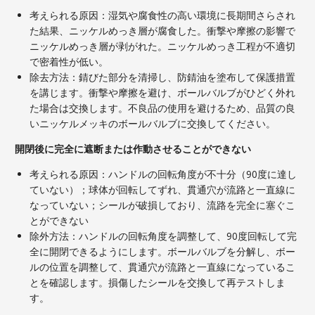
考えられる原因：湿気や腐食性の高い環境に長期間さらされ
た結果、ニッケルめっき層が腐食した。衝撃や摩擦の影響で
ニッケルめっき層が剥がれた。ニッケルめっき工程が不適切
で密着性が低い。
除去方法：錆びた部分を清掃し、防錆油を塗布して保護措置
を講じます。衝撃や摩擦を避け、ボールバルブがひど​​く外れ
た場合は交換します。不良品の使用を避けるため、品質の良
いニッケルメッキのボールバルブに交換してください。
開閉後に完全に遮断または作動させることができない
考えられる原因：ハンドルの回転角度が不十分（90度に達し
ていない）；球体が回転してずれ、貫通穴が流路と一直線に
なっていない；シールが破損しており、流路を完全に塞ぐこ
とができない
除外方法：ハンドルの回転角度を調整して、90度回転して完
全に開閉できるようにします。ボールバルブを分解し、ボー
ルの位置を調整して、貫通穴が流路と一直線になっているこ
とを確認します。損傷したシールを交換して再テストしま
す。