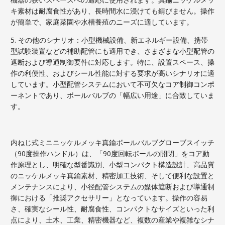
キ素材は耐腐食性があり、長時間水に浸けても錆びません。操作
が簡単で、家庭菜園や水槽養殖のニーズに適しています。
5. その他のシナリオ：小型機械設備、新エネルギー設備、携帯
型試験装置などの補助配管にも適用でき、さまざまな小型配管の
遮断および導通制御要件に対応します。特に、設置スペース、操
作の利便性、およびシール性能に対する要求が高いシナリオに適
しています。小型配管システムにおいて不可欠なコア制御コンポ
ーネントであり、ボールバルブの「幅広い用途」に合致していま
す。
内ねじ式ミニニッケルメッキ真鍮ボールバルブグローブスイッチ
（90度操作ハンドル）は、「90度回転ボールの開閉」をコア動
作原理とし、明確な型番識別、小型コンパクト構造設計、高品質
のニッケルメッキ真鍮素材、精密加工技術、そして便利な設置と
メンテナンスにより、小径配管システムの媒体遮断および導通制
御における「推奨アクセサリー」となっています。操作の容易
さ、確実なシール性、耐腐食性、コンパクトなサイズといった利
点により、土木、工業、精密機器など、複数の産業や複雑なシナ