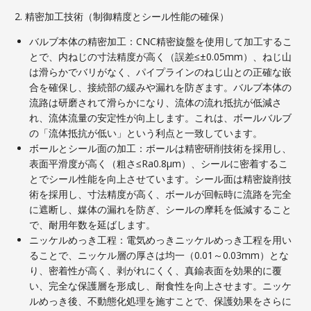
2. 精密加工技術（制御精度とシール性能の確保）
バルブ本体の精密加工：CNC精密旋盤を使用して加工するこ
とで、内ねじの寸法精度が高く（誤差≤±0.05mm）、ねじ山
は滑らかでバリがなく、パイプラインのねじ山との正確な嵌
合を確保し、接続部の緩みや漏れを防ぎます。バルブ本体の
流路は研磨されて滑らかになり、流体の流れ抵抗が低減さ
れ、流体流量の安定性が向上します。これは、ボールバルブ
の「流体抵抗が低い」という利点と一致しています。
ボールとシール面の加工：ボールは精密研削技術を採用し、
表面平滑度が高く（粗さ≤Ra0.8μm）、シールに密着するこ
とでシール性能を向上させています。シール面は精密旋削技
術を採用し、寸法精度が高く、ボールが回転時に流路を完全
に遮断し、媒体の漏れを防ぎ、シールの摩耗を低減すること
で、耐用年数を延ばします。
ニッケルめっき工程：電気めっきニッケルめっき工程を用い
ることで、ニッケル層の厚さは均一（0.01～0.03mm）とな
り、密着性が高く、剥がれにくく、真鍮表面を効果的に覆
い、完全な保護層を形成し、耐食性を向上させます。ニッケ
ルめっき後、不動態化処理を施すことで、保護効果をさらに