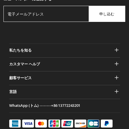
申し込む
私たちを知る
ガッシャーについて
カスタマー ヘルプ
プライバシーとセキュリティ
ヘルプとよくある質問
顧客サービス
規約と条件
ご注文
マーケティング活動
返品と返金
言語
お問い合わせ
アイデアとアドバイス
配送料とポリシー
Português
WhatsApp (トム) --------+86 13772243201
お支払い方法
Italiano
パートナーシップ プログラム
Français