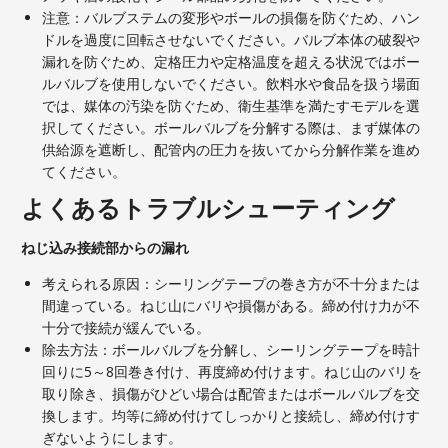
注意：バルブステムの変形やボールの損傷を防ぐため、ハン
ドルを過度に回転させないでください。バルブ本体の破裂や
漏れを防ぐため、定格圧力や定格温度を超える状況ではボー
ルバルブを使用しないでください。飲料水や食品を扱う場面
では、媒体の汚染を防ぐため、衛生基準を満たすモデルを選
択してください。ボールバルブを分解する際は、まず媒体の
供給源を遮断し、配管内の圧力を抜いてから分解作業を進め
てください。
よくあるトラブルシューティング
ねじ込み接続部からの漏れ
考えられる原因：シーリングテープの巻き方が不十分または
間違っている。ねじ山にバリや損傷がある。締め付け力が不
十分で接続が緩んでいる。
除去方法：ボールバルブを分解し、シーリングテープを時計
回りに5～8回巻き付け、再度締め付けます。ねじ山のバリを
取り除き、損傷がひどい場合は配管またはボールバルブを交
換します。均等に締め付けてしっかりと接続し、締め付けす
ぎないようにします。