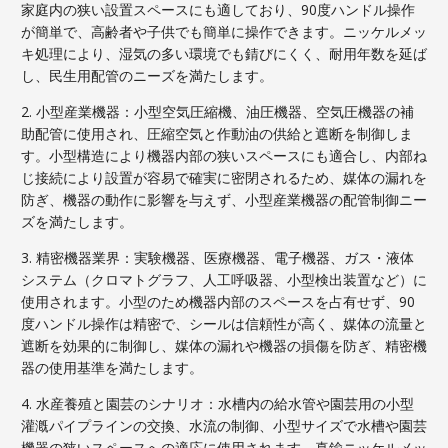
家庭内の狭い設置スペースにも適しており、90度ハンドル操作
が簡単で、高齢者や子供でも簡単に操作できます。ニッケルメッ
キ処理により、湿気の多い環境でも錆びにくく、耐用年数を延ば
し、民生用配管のニーズを満たします。
2. 小型産業機器：小型空気圧縮機、油圧機器、空気圧機器の補
助配管に使用され、圧縮空気と作動油の供給と遮断を制御しま
す。小型構造により機器内部の狭いスペースにも適合し、内部ね
じ接続により設置が容易で確実に密閉されるため、媒体の漏れを
防ぎ、機器の動作に影響を与えず、小型産業機器の配管制御ニー
ズを満たします。
3. 精密機器業界：実験機器、医療機器、電子機器、ガス・液体
システム（クロマトグラフ、人工呼吸器、小型検出装置など）に
使用されます。小型のため機器内部のスペースを占有せず、90
度ハンドル操作は精密で、シールは信頼性が高く、媒体の流量と
遮断を効果的に制御し、媒体の漏れや機器の損傷を防ぎ、精密機
器の使用基準を満たします。
4. 水産養殖と園芸のシナリオ：水槽内の給水管や園芸用の小型
灌漑パイプラインの交換、水流の制御、小型サイズで水槽や園芸
機器の狭いスペースへの適応に使用されます。真鍮ニッケルメッ