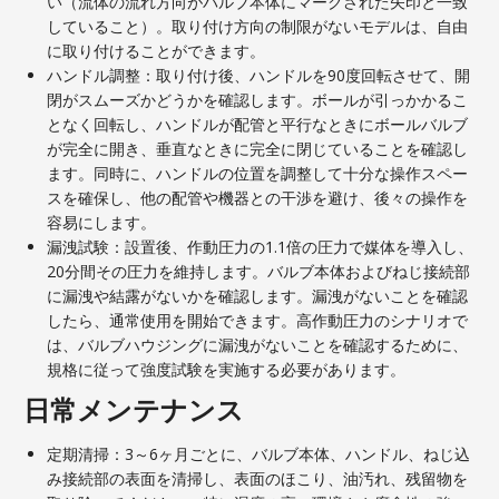
い（流体の流れ方向がバルブ本体にマークされた矢印と一致
していること）。取り付け方向の制限がないモデルは、自由
に取り付けることができます。
ハンドル調整：取り付け後、ハンドルを90度回転させて、開
閉がスムーズかどうかを確認します。ボールが引っかかるこ
となく回転し、ハンドルが配管と平行なときにボールバルブ
が完全に開き、垂直なときに完全に閉じていることを確認し
ます。同時に、ハンドルの位置を調整して十分な操作スペー
スを確保し、他の配管や機器との干渉を避け、後々の操作を
容易にします。
漏洩試験：設置後、作動圧力の1.1倍の圧力で媒体を導入し、
20分間その圧力を維持します。バルブ本体およびねじ接続部
に漏洩や結露がないかを確認します。漏洩がないことを確認
したら、通常使用を開始できます。高作動圧力のシナリオで
は、バルブハウジングに漏洩がないことを確認するために、
規格に従って強度試験を実施する必要があります。
日常メンテナンス
定期清掃：3～6ヶ月ごとに、バルブ本体、ハンドル、ねじ込
み接続部の表面を清掃し、表面のほこり、油汚れ、残留物を