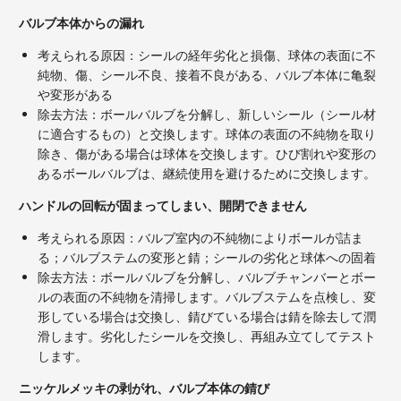
バルブ本体からの漏れ
考えられる原因：シールの経年劣化と損傷、球体の表面に不
純物、傷、シール不良、接着不良がある、バルブ本体に亀裂
や変形がある
除去方法：ボールバルブを分解し、新しいシール（シール材
に適合するもの）と交換します。球体の表面の不純物を取り
除き、傷がある場合は球体を交換します。ひび割れや変形の
あるボールバルブは、継続使用を避けるために交換します。
ハンドルの回転が固まってしまい、開閉できません
考えられる原因：バルブ室内の不純物によりボールが詰ま
る；バルブステムの変形と錆；シールの劣化と球体への固着
除去方法：ボールバルブを分解し、バルブチャンバーとボー
ルの表面の不純物を清掃します。バルブステムを点検し、変
形している場合は交換し、錆びている場合は錆を除去して潤
滑します。劣化したシールを交換し、再組み立てしてテスト
します。
ニッケルメッキの剥がれ、バルブ本体の錆び