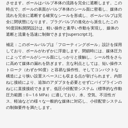
させます。ボールはバルブ本体の流路を完全に遮断します。この
時点で、ボールの表面がバルブ本体のシール面に密着し、媒体の
流れを完全に遮断する確実なシールを形成し、ボールバルブは完
全に閉状態になります。プラグバルブの進化から派生したこの
90度回転開閉設計は、軽い操作と素早い作動を実現し、媒体の
遮断と流量を迅速に制御できます[superscript:3]。
補足：このボールバルブは「フローティングボール」設計を採用
しており、ボールがわずかに浮遊します。閉鎖時には、媒体圧力
によってボールがシール面にしっかりと接触し、シール性をさら
に高めて媒体の漏れを防ぎます。主な利点としては、短い操作ス
トローク（わずか90度）と容易な操作性、そしてコンパクトな
構造により狭い設置スペースにも収まる点が挙げられます。内部
ねじ接続により、追加のアダプタを必要とせずにパイプラインの
ねじに直接接続できます。低圧小径配管システム（標準的な作動
圧力範囲：0～1.6 MPa）に適しており、水、空気、不活性ガ
ス、軽油などの様々な一般的な媒体に対応し、小径配管システム
の制御要件を満たします。